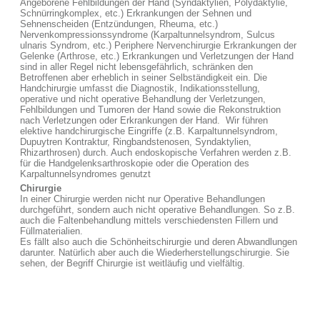
Angeborene Fehlbildungen der Hand (Syndaktylien, Polydaktylie,
Schnürringkomplex, etc.) Erkrankungen der Sehnen und
Sehnenscheiden (Entzündungen, Rheuma, etc.)
Nervenkompressionssyndrome (Karpaltunnelsyndrom, Sulcus
ulnaris Syndrom, etc.) Periphere Nervenchirurgie Erkrankungen der
Gelenke (Arthrose, etc.) Erkrankungen und Verletzungen der Hand
sind in aller Regel nicht lebensgefährlich, schränken den
Betroffenen aber erheblich in seiner Selbständigkeit ein. Die
Handchirurgie umfasst die Diagnostik, Indikationsstellung,
operative und nicht operative Behandlung der Verletzungen,
Fehlbildungen und Tumoren der Hand sowie die Rekonstruktion
nach Verletzungen oder Erkrankungen der Hand. Wir führen
elektive handchirurgische Eingriffe (z.B. Karpaltunnelsyndrom,
Dupuytren Kontraktur, Ringbandstenosen, Syndaktylien,
Rhizarthrosen) durch. Auch endoskopische Verfahren werden z.B.
für die Handgelenksarthroskopie oder die Operation des
Karpaltunnelsyndromes genutzt
Chirurgie
In einer Chirurgie werden nicht nur Operative Behandlungen
durchgeführt, sondern auch nicht operative Behandlungen. So z.B.
auch die Faltenbehandlung mittels verschiedensten Fillern und
Füllmaterialien.
Es fällt also auch die Schönheitschirurgie und deren Abwandlungen
darunter. Natürlich aber auch die Wiederherstellungschirurgie. Sie
sehen, der Begriff Chirurgie ist weitläufig und vielfältig.