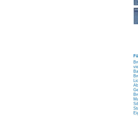
Fü
Br
vi
Ba
Br
Li
Ab
Ge
Br
Ma
Si
St
Ei