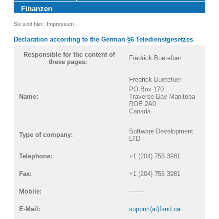
Finanzen
Sie sind hier :
Impressum
Declaration according to the German §6 Teledienstgesetzes
Responsible for the content of
Fredrick Buetefuer
these pages:
Fredrick Buetefuer
PO Box 170
Name:
Traverse Bay Manitoba
ROE 2A0
Canada
Software Development
Type of company:
LTD
Telephone:
+1 (204) 756 3981
Fax:
+1 (204) 756 3981
Mobile:
--------
E-Mail:
support(at)fsnd.ca