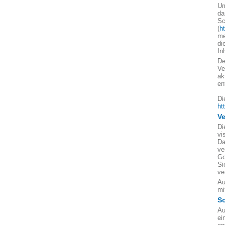
Um
da
Sc
(
h
me
di
In
De
Ve
ak
en
Di
ht
V
Di
vi
Da
ve
Go
Si
ve
Au
mi
So
Au
ei