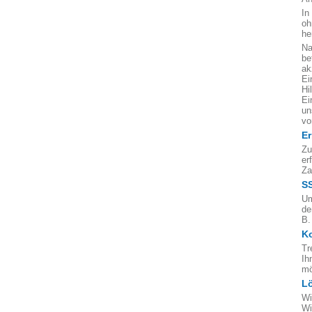
In
oh
he
Na
be
ak
Ei
Hi
Ei
un
vo
Er
Zu
er
Za
S
Um
de
B.
Ko
Tr
Ih
mö
L
Wi
Wi