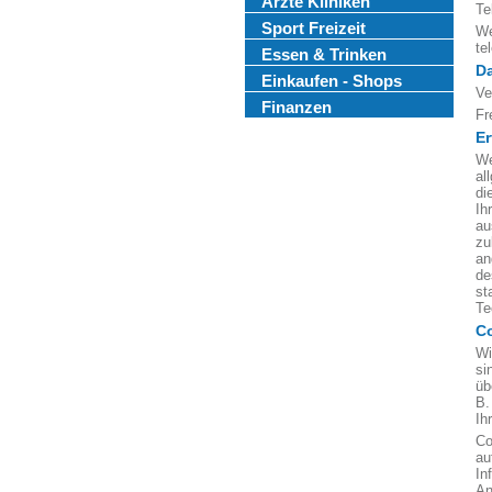
Ärzte Kliniken
Te
Sport Freizeit
We
te
Essen & Trinken
D
Einkaufen - Shops
Ve
Finanzen
Fr
Er
We
al
di
Ih
au
zu
an
de
st
Te
C
Wi
si
üb
B.
Ih
Co
au
In
An