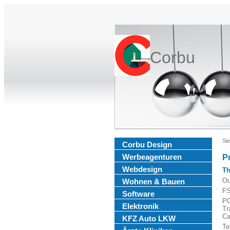
Corbu
Sie
Corbu Design
Werbeagenturen
P
Webdesign
Th
Ou
Wohnen & Bauen
FS
Software
PO
Elektronik
Tr
Ca
KFZ Auto LKW
Te