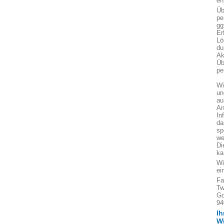
en
Üb
pe
gg
Er
Lö
du
Ak
Üb
pe
Wi
un
au
An
In
da
sp
we
Di
ka
Wi
ei
Fa
Tw
Go
94
Ih
W