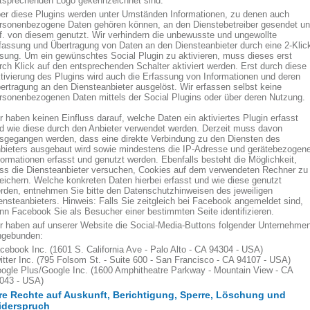
tsprechenden Logo gekennzeichnet sind.
er diese Plugins werden unter Umständen Informationen, zu denen auch
rsonenbezogene Daten gehören können, an den Dienstebetreiber gesendet u
f. von diesem genutzt. Wir verhindern die unbewusste und ungewollte
fassung und Übertragung von Daten an den Diensteanbieter durch eine 2-Klic
sung. Um ein gewünschtes Social Plugin zu aktivieren, muss dieses erst
rch Klick auf den entsprechenden Schalter aktiviert werden. Erst durch diese
tivierung des Plugins wird auch die Erfassung von Informationen und deren
ertragung an den Diensteanbieter ausgelöst. Wir erfassen selbst keine
rsonenbezogenen Daten mittels der Social Plugins oder über deren Nutzung.
r haben keinen Einfluss darauf, welche Daten ein aktiviertes Plugin erfasst
d wie diese durch den Anbieter verwendet werden. Derzeit muss davon
sgegangen werden, dass eine direkte Verbindung zu den Diensten des
bieters ausgebaut wird sowie mindestens die IP-Adresse und gerätebezogen
formationen erfasst und genutzt werden. Ebenfalls besteht die Möglichkeit,
ss die Diensteanbieter versuchen, Cookies auf dem verwendeten Rechner zu
eichern. Welche konkreten Daten hierbei erfasst und wie diese genutzt
rden, entnehmen Sie bitte den Datenschutzhinweisen des jeweiligen
ensteanbieters. Hinweis: Falls Sie zeitgleich bei Facebook angemeldet sind,
nn Facebook Sie als Besucher einer bestimmten Seite identifizieren.
r haben auf unserer Website die Social-Media-Buttons folgender Unternehme
ngebunden:
cebook Inc. (1601 S. California Ave - Palo Alto - CA 94304 - USA)
itter Inc. (795 Folsom St. - Suite 600 - San Francisco - CA 94107 - USA)
ogle Plus/Google Inc. (1600 Amphitheatre Parkway - Mountain View - CA
043 - USA)
re Rechte auf Auskunft, Berichtigung, Sperre, Löschung und
iderspruch