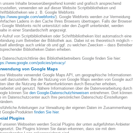
 unsere Inhalte browserübergreifend korrekt und grafisch ansprechend
rzustellen, verwenden wir auf dieser Website Scriptbibliotheken und
hriftbibliotheken wie z. B. Google Webfonts
ttps://www.google.com/webfonts/
). Google Webfonts werden zur Vermeidung
hrfachen Ladens in den Cache Ihres Browsers übertragen. Falls der Browser
e Google Webfonts nicht unterstützt oder den Zugriff unterbindet, werden
halte in einer Standardschrift angezeigt.
r Aufruf von Scriptbibliotheken oder Schriftbibliotheken löst automatisch eine
rbindung zum Betreiber der Bibliothek aus. Dabei ist es theoretisch möglich –
tuell allerdings auch unklar ob und ggf. zu welchen Zwecken – dass Betreiber
tsprechender Bibliotheken Daten erheben.
e Datenschutzrichtlinie des Bibliothekbetreibers Google finden Sie hier:
tps://www.google.com/policies/privacy/
erwendung von Google Maps
ese Webseite verwendet Google Maps API, um geographische Informationen
suell darzustellen. Bei der Nutzung von Google Maps werden von Google auc
ten über die Nutzung der Kartenfunktionen durch Besucher erhoben,
rarbeitet und genutzt. Nähere Informationen über die Datenverarbeitung durch
ogle können Sie
den Google-Datenschutzhinweisen
entnehmen. Dort können
e im Datenschutzcenter auch Ihre persönlichen Datenschutz-Einstellungen
rändern.
sführliche Anleitungen zur Verwaltung der eigenen Daten im Zusammenhang
t Google-Produkten
finden Sie hier
.
cial Plugins
f unseren Webseiten werden Social Plugins der unten aufgeführten Anbieter
ngesetzt. Die Plugins können Sie daran erkennen, dass sie mit dem