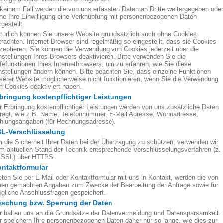
 keinem Fall werden die von uns erfassten Daten an Dritte weitergegeben oder
ne Ihre Einwilligung eine Verknüpfung mit personenbezogenen Daten
rgestellt.
türlich können Sie unsere Website grundsätzlich auch ohne Cookies
trachten. Internet-Browser sind regelmäßig so eingestellt, dass sie Cookies
zeptieren. Sie können die Verwendung von Cookies jederzeit über die
nstellungen Ihres Browsers deaktivieren. Bitte verwenden Sie die
lfefunktionen Ihres Internetbrowsers, um zu erfahren, wie Sie diese
nstellungen ändern können. Bitte beachten Sie, dass einzelne Funktionen
serer Website möglicherweise nicht funktionieren, wenn Sie die Verwendung
n Cookies deaktiviert haben.
bringung kostenpflichtiger Leistungen
r Erbringung kostenpflichtiger Leistungen werden von uns zusätzliche Daten
fragt, wie z.B. Name, Telefonnummer, E-Mail Adresse, Wohnadresse,
hlungsangaben (für Rechnungsadresse).
SL-Verschlüsselung
 die Sicherheit Ihrer Daten bei der Übertragung zu schützen, verwenden wir
m aktuellen Stand der Technik entsprechende Verschlüsselungsverfahren (z.
 SSL) über HTTPS.
ntaktformular
eten Sie per E-Mail oder Kontaktformular mit uns in Kontakt, werden die von
nen gemachten Angaben zum Zwecke der Bearbeitung der Anfrage sowie für
gliche Anschlussfragen gespeichert.
öschung bzw. Sperrung der Daten
r halten uns an die Grundsätze der Datenvermeidung und Datensparsamkeit.
r speichern Ihre personenbezogenen Daten daher nur so lange, wie dies zur