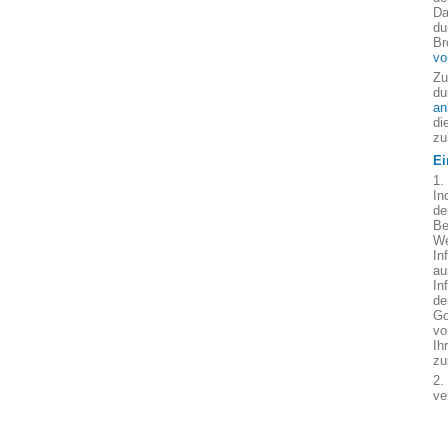
Da
du
Br
vo
Zu
du
an
di
zu
Ei
1.
In
de
Be
We
In
au
In
de
Go
vo
Ih
zu
2.
ve
a)
b)