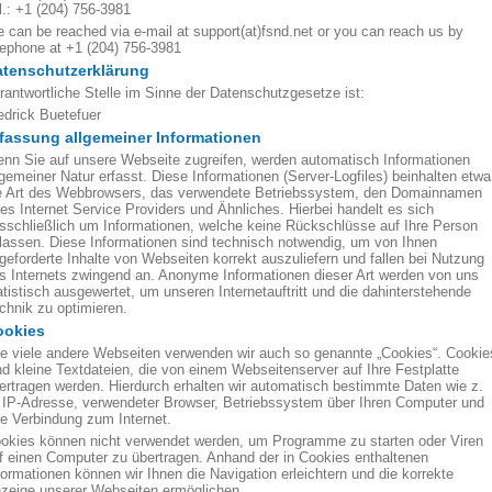
l.: +1 (204) 756-3981
 can be reached via e-mail at support(at)fsnd.net or you can reach us by
lephone at +1 (204) 756-3981
atenschutzerklärung
rantwortliche Stelle im Sinne der Datenschutzgesetze ist:
edrick Buetefuer
fassung allgemeiner Informationen
nn Sie auf unsere Webseite zugreifen, werden automatisch Informationen
lgemeiner Natur erfasst. Diese Informationen (Server-Logfiles) beinhalten etwa
e Art des Webbrowsers, das verwendete Betriebssystem, den Domainnamen
res Internet Service Providers und Ähnliches. Hierbei handelt es sich
sschließlich um Informationen, welche keine Rückschlüsse auf Ihre Person
lassen. Diese Informationen sind technisch notwendig, um von Ihnen
geforderte Inhalte von Webseiten korrekt auszuliefern und fallen bei Nutzung
s Internets zwingend an. Anonyme Informationen dieser Art werden von uns
atistisch ausgewertet, um unseren Internetauftritt und die dahinterstehende
chnik zu optimieren.
ookies
e viele andere Webseiten verwenden wir auch so genannte „Cookies“. Cookie
nd kleine Textdateien, die von einem Webseitenserver auf Ihre Festplatte
ertragen werden. Hierdurch erhalten wir automatisch bestimmte Daten wie z.
 IP-Adresse, verwendeter Browser, Betriebssystem über Ihren Computer und
re Verbindung zum Internet.
okies können nicht verwendet werden, um Programme zu starten oder Viren
f einen Computer zu übertragen. Anhand der in Cookies enthaltenen
formationen können wir Ihnen die Navigation erleichtern und die korrekte
zeige unserer Webseiten ermöglichen.