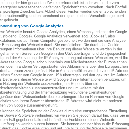
reichung der hier genannten Zwecke erforderlich ist oder wie es die vom
setzgeber vorgesehenen vielfältigen Speicherfristen vorsehen. Nach Fortfall
s jeweiligen Zweckes bzw. Ablauf dieser Fristen werden die entsprechenden
ten routinemäßig und entsprechend den gesetzlichen Vorschriften gesperrt
er gelöscht.
erwendung von Google Analytics
ese Webseite benutzt Google Analytics, einen Webanalysedienst der Google
c. (folgend: Google). Google Analytics verwendet sog. „Cookies“, also
xtdateien, die auf Ihrem Computer gespeichert werden und die eine Analyse
r Benutzung der Webseite durch Sie ermöglichen. Die durch das Cookie
zeugten Informationen über Ihre Benutzung dieser Webseite werden in der
gel an einen Server von Google in den USA übertragen und dort gespeichert.
fgrund der Aktivierung der IP-Anonymisierung auf diesen Webseiten, wird Ihr
-Adresse von Google jedoch innerhalb von Mitgliedstaaten der Europäischen
ion oder in anderen Vertragsstaaten des Abkommens über den Europäischen
rtschaftsraum zuvor gekürzt. Nur in Ausnahmefällen wird die volle IP-Adress
 einen Server von Google in den USA übertragen und dort gekürzt. Im Auftrag
s Betreibers dieser Webseite wird Google diese Informationen benutzen, um
re Nutzung der Webseite auszuwerten, um Reports über die
bseitenaktivitäten zusammenzustellen und um weitere mit der
bseitennutzung und der Internetnutzung verbundene Dienstleistungen
genüber dem Webseitenbetreiber zu erbringen. Die im Rahmen von Google
alytics von Ihrem Browser übermittelte IP-Adresse wird nicht mit anderen
ten von Google zusammengeführt.
e können die Speicherung der Cookies durch eine entsprechende Einstellung
rer Browser-Software verhindern; wir weisen Sie jedoch darauf hin, dass Sie in
esem Fall gegebenenfalls nicht sämtliche Funktionen dieser Webseite
llumfänglich werden nutzen können. Sie können darüber hinaus die Erfassung
r durch das Cookie erzeugten und auf Ihre Nutzung der Webseite bezogenen