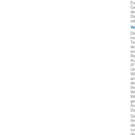
Er
Ge
de
Da
od
V
Di
In
Te
de
er
Re
Au
IP
Un
Wi
an
de
Ih
We
We
ge
An
Da
Si
Ih
di
vo
de