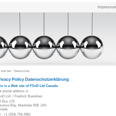
Impressu
 sind hier :
Datenschutz
rivacy Policy Datenschutzerklärung
is is a Web site of FSnD Ltd Canada
r postal address is:
nD Ltd. / Fredrick Buetefuer
 Box 170
averse Bay, Manitoba R0E 2A0
nada
l.: +1 (204) 756-3981