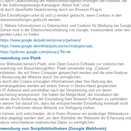
 durch Deaktivierung der interessenbezogenen Anzeigen der Anbieter, die
il der Selbstregulierungs-Kampagne „About Ads“ sind;
 durch dauerhafte Deaktivierung durch ein Browser-Plug-in.
e Einstellungen unter b) und c) werden gelöscht, wenn Cookies in den
owsereinstellungen gelöscht werden.
 Nähere Informationen zu Datenschutz und Cookies für Werbung bei Googl
Sense sind in der Datenschutzerklärung von Google, insbesondere unter den
lgenden Links zu finden:
https://www.google.de/policies/privacy/partners/
https://www.google.de/intl/de/policies/technologies/ads
https://policies.google.com/privacy?hl=de
erwendung von Piwik
ese Webseite benutzt Piwik, eine Open-Source-Software zur statistischen
swertung von Besucherzugriffen. Piwik verwendet sog. „Cookies“,
xtdateien, die auf Ihrem Computer gespeichert werden und die eine Analyse
r Benutzung der Website durch Sie ermöglichen.
e durch den Cookie erzeugten Informationen über Ihre Nutzung des
ternetangebotes werden auf einem Server in Deutschland gespeichert.
e IP-Adresse wird unmittelbar nach der Verarbeitung und vor deren
eicherung anonymisiert. Sie haben die Möglichkeit, die Installation der
okies durch Änderung der Einstellung Ihrer Browser-Software zu verhindern.
r weisen Sie darauf hin, dass bei entsprechender Einstellung eventuell nicht
hr alle Funktionen dieser Website zur Verfügung stehen.
e können sich entscheiden, ob in Ihrem Browser ein eindeutiger Webanalyse-
okie abgelegt werden darf, um dem Betreiber der Webseite die Erfassung un
alyse verschiedener statistischer Daten zu ermöglichen.
rwendung von Scriptbibliotheken (Google Webfonts)