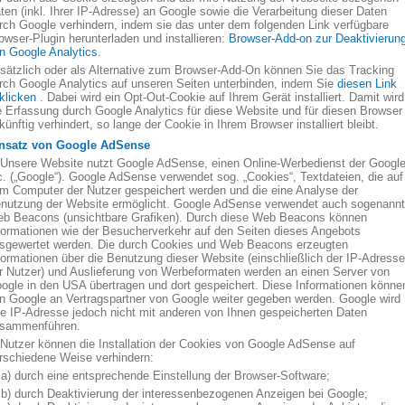
ten (inkl. Ihrer IP-Adresse) an Google sowie die Verarbeitung dieser Daten
rch Google verhindern, indem sie das unter dem folgenden Link verfügbare
owser-Plugin herunterladen und installieren:
Browser-Add-on zur Deaktivierun
n Google Analytics
.
sätzlich oder als Alternative zum Browser-Add-On können Sie das Tracking
rch Google Analytics auf unseren Seiten unterbinden, indem Sie
diesen Link
klicken
. Dabei wird ein Opt-Out-Cookie auf Ihrem Gerät installiert. Damit wird
e Erfassung durch Google Analytics für diese Website und für diesen Browser
künftig verhindert, so lange der Cookie in Ihrem Browser installiert bleibt.
nsatz von Google AdSense
 Unsere Website nutzt Google AdSense, einen Online-Werbedienst der Googl
c. („Google“). Google AdSense verwendet sog. „Cookies“, Textdateien, die auf
m Computer der Nutzer gespeichert werden und die eine Analyse der
nutzung der Website ermöglicht. Google AdSense verwendet auch sogenann
b Beacons (unsichtbare Grafiken). Durch diese Web Beacons können
formationen wie der Besucherverkehr auf den Seiten dieses Angebots
sgewertet werden. Die durch Cookies und Web Beacons erzeugten
formationen über die Benutzung dieser Website (einschließlich der IP-Adresse
r Nutzer) und Auslieferung von Werbeformaten werden an einen Server von
ogle in den USA übertragen und dort gespeichert. Diese Informationen könne
n Google an Vertragspartner von Google weiter gegeben werden. Google wird
re IP-Adresse jedoch nicht mit anderen von Ihnen gespeicherten Daten
sammenführen.
 Nutzer können die Installation der Cookies von Google AdSense auf
rschiedene Weise verhindern:
 durch eine entsprechende Einstellung der Browser-Software;
 durch Deaktivierung der interessenbezogenen Anzeigen bei Google;