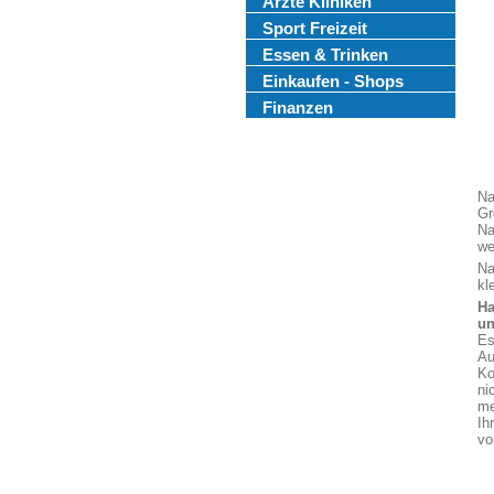
Ärzte Kliniken
Sport Freizeit
Essen & Trinken
Einkaufen - Shops
Finanzen
Na
Gr
Na
we
Na
kl
Ha
un
Es
Au
Ko
ni
me
Ih
vo