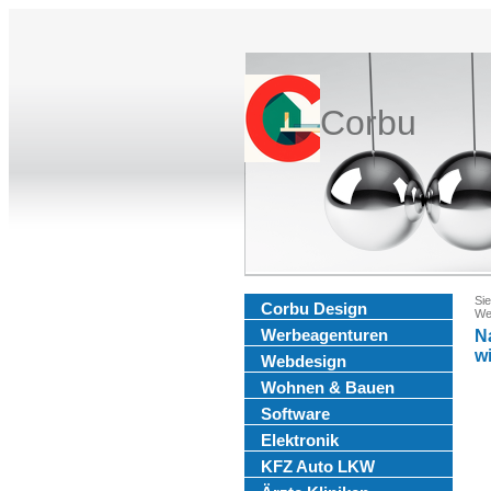
Corbu
Sie
Corbu Design
We
Werbeagenturen
N
w
Webdesign
Wohnen & Bauen
Software
Elektronik
KFZ Auto LKW