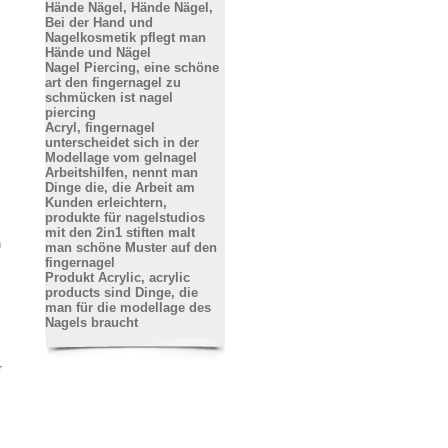
Hände Nägel, Hände Nägel,
Bei der Hand und
Nagelkosmetik pflegt man
Hände und Nägel
Nagel Piercing, eine schöne
art den fingernagel zu
schmücken ist nagel
piercing
Acryl, fingernagel
unterscheidet sich in der
Modellage vom gelnagel
Arbeitshilfen, nennt man
Dinge die, die Arbeit am
Kunden erleichtern,
produkte für nagelstudios
mit den 2in1 stiften malt
h
man schöne Muster auf den
fingernagel
Produkt Acrylic, acrylic
products sind Dinge, die
man für die modellage des
Nagels braucht
r