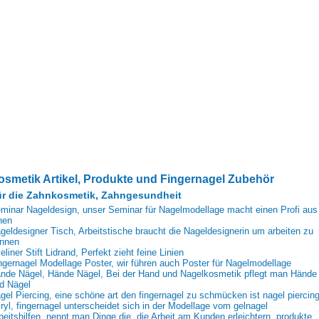
osmetik Artikel, Produkte und Fingernagel Zubehör
r die Zahnkosmetik, Zahngesundheit
minar Nageldesign, unser Seminar für Nagelmodellage macht einen Profi aus
nen
geldesigner Tisch, Arbeitstische braucht die Nageldesignerin um arbeiten zu
nnen
eliner Stift Lidrand, Perfekt zieht feine Linien
ngernagel Modellage Poster, wir führen auch Poster für Nagelmodellage
nde Nägel, Hände Nägel, Bei der Hand und Nagelkosmetik pflegt man Hände
d Nägel
gel Piercing, eine schöne art den fingernagel zu schmücken ist nagel piercin
ryl, fingernagel unterscheidet sich in der Modellage vom gelnagel
beitshilfen, nennt man Dinge die, die Arbeit am Kunden erleichtern, produkte