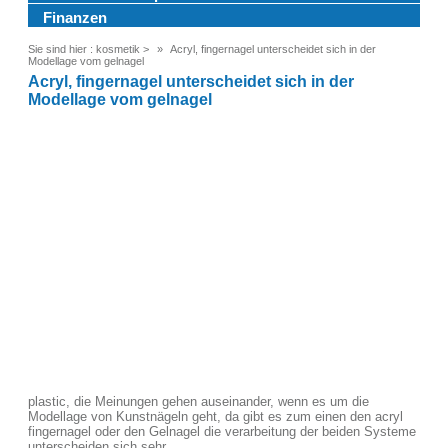
Finanzen
Sie sind hier :
kosmetik
>
Acryl, fingernagel unterscheidet sich in der
Modellage vom gelnagel
Acryl, fingernagel unterscheidet sich in der
Modellage vom gelnagel
plastic, die Meinungen gehen auseinander, wenn es um die
Modellage von Kunstnägeln geht, da gibt es zum einen den acryl
fingernagel oder den Gelnagel die verarbeitung der beiden Systeme
unterscheiden sich sehr .