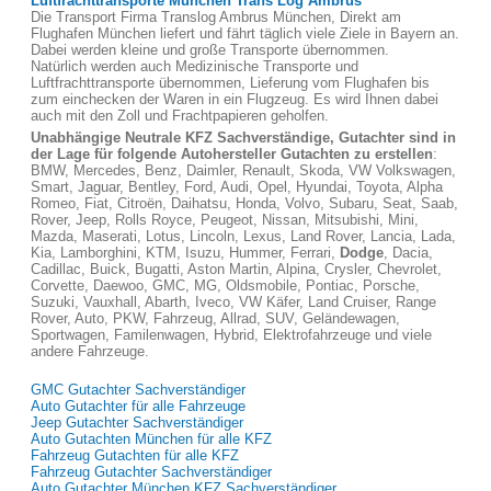
Luftfrachttransporte München Trans Log Ambrus
Die Transport Firma Translog Ambrus München, Direkt am
Flughafen München liefert und fährt täglich viele Ziele in Bayern an.
Dabei werden kleine und große Transporte übernommen.
Natürlich werden auch Medizinische Transporte und
Luftfrachttransporte übernommen, Lieferung vom Flughafen bis
zum einchecken der Waren in ein Flugzeug. Es wird Ihnen dabei
auch mit den Zoll und Frachtpapieren geholfen.
Unabhängige Neutrale KFZ Sachverständige, Gutachter sind in
der Lage für folgende Autohersteller Gutachten zu erstellen
:
BMW, Mercedes, Benz, Daimler, Renault, Skoda, VW Volkswagen,
Smart, Jaguar, Bentley, Ford, Audi, Opel, Hyundai, Toyota, Alpha
Romeo, Fiat, Citroën, Daihatsu, Honda, Volvo, Subaru, Seat, Saab,
Rover, Jeep, Rolls Royce, Peugeot, Nissan, Mitsubishi, Mini,
Mazda, Maserati, Lotus, Lincoln, Lexus, Land Rover, Lancia, Lada,
Kia, Lamborghini, KTM, Isuzu, Hummer, Ferrari,
Dodge
, Dacia,
Cadillac, Buick, Bugatti, Aston Martin, Alpina, Crysler, Chevrolet,
Corvette, Daewoo, GMC, MG, Oldsmobile, Pontiac, Porsche,
Suzuki, Vauxhall, Abarth, Iveco, VW Käfer, Land Cruiser, Range
Rover, Auto, PKW, Fahrzeug, Allrad, SUV, Geländewagen,
Sportwagen, Familenwagen, Hybrid, Elektrofahrzeuge und viele
andere Fahrzeuge.
GMC Gutachter Sachverständiger
Auto Gutachter für alle Fahrzeuge
Jeep Gutachter Sachverständiger
Auto Gutachten München für alle KFZ
Fahrzeug Gutachten für alle KFZ
Fahrzeug Gutachter Sachverständiger
Auto Gutachter München KFZ Sachverständiger