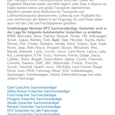
Die Transport Firma Translog Ambrus München, Direkt am
Flughafen München liefert und fährt täglich viele Ziele in Bayern an.
Dabei werden kleine und große Transporte übernommen.
Natürlich werden auch Medizinische Transporte und
Luftfrachttransporte übernommen, Lieferung vom Flughafen bis
zum einchecken der Waren in ein Flugzeug. Es wird Ihnen dabei
auch mit den Zoll und Frachtpapieren geholfen.
Unabhängige Neutrale KFZ Sachverständige, Gutachter sind in
der Lage für folgende Autohersteller Gutachten zu erstellen
:
BMW, Mercedes, Benz, Daimler, Renault, Skoda, VW, Volkswagen,
Smart, Jaguar, Bentley, Ford,
Audi
, Opel, Hyundai, Toyota, Alpha
Romeo, Fiat, Citroën, Daihatsu, Honda, Volvo, Subaru, Seat, Saab,
Rover, Jeep, Rolls Royce, Peugeot, Nissan, Mitsubishi, Mini,
Mazda, Maserati, Lotus, Lincoln, Lexus, Land Rover, Lancia, Lada,
Kia, Lamborghini, KTM, Isuzu, Hummer, Ferrari, Dodge, Dacia,
Cadillac, Buick, Bugatti, Aston Martin, Alpina, Crysler, Chevrolet,
Corvette, Daewoo, GMC, MG, Oldsmobile, Pontiac, Porsche,
Suzuki, Vauxhall, Abarth, Iveco, VW Käfer, Land Cruiser, Range
Rover, Auto, PKW, Fahrzeug, Allrad, SUV, Geländewagen,
Sportwagen, Familenwagen, Hybrid, Elektrofahrzeuge und viele
andere Fahrzeuge.
Opel Gutachter Sachverständiger
Alpha Romeo Gutachter Sachverständiger
Ford Gutachter Sachverständiger
Peugeot Gutachter Sachverständiger
Skoda Gutachter Sachverständiger
Renault Gutachter Sachverständiger
KFZ Gutachten für alle Fahrzeuge
Toyota Gutachter Sachverständiger