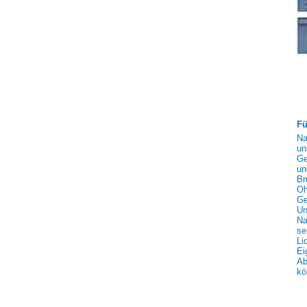
Fü
Na
un
Ge
un
Br
Oh
Ge
Un
Na
se
Li
Ei
Ab
kö