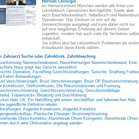
Hernien Chirurgie
Im Hernienzentrum München werden alle Arten von
Leistenbruch Operationen durchgeführt. Sowie aber
auch Bauchdeckenbruch, Nabelbruch und Narbenbruc
Operationen. Das Zentrum ist rein auf die
Hernienchirurgie ausgelegt und kann daher nicht nur
auf eine langjährige Erfahrung auf diesem Gebiet
zugreifen, sondern hat auch viele Op Techniken selbs
entwickelt.
Sie sollten also bei Leistenbruch Problemen als erste
Anlaufpunkt diese Klinik wählen.
r Zahnarzt Suche oder Zahnklinik, Zahnbleaching
senformung Nasenscheidewand, Nasenformungen Nasenscheidewand, Eine
schöne Nase prägt das Gesicht wesentlich
sichts Operation, Facelifting Gesichtsstraffungen, Gesichts Straffung Freibu
d Falten Behandlungen
ust Verschönerungen, Brust Verschönerungen, Brust OP Brustverschönerung
r Korrekturen, OhrKorrekturen, Ohr Rekonstruktionen und Formung
sichtsverschönerung, Gesichtsverschönerung, Gesichtsmodellage
terlid, Tränensäcke, Beratung und Durchführung
cken Hals Lift, Ein Halslifting gibt einem erschlafften und faltenreichen Hals
ine jugendliche Definition wieder.
dstraffungen, Augenlid Korrekturen, Augenlid Korrektur
gengewebsaufbau, Plastische Chirurgie: Brustvergrösserung
stehende Ohren Korrektur, Abstehende Ohren Korrigieren, Abstehende Ohren
nnen durch eine Ohrkorrektur angelegt werden.