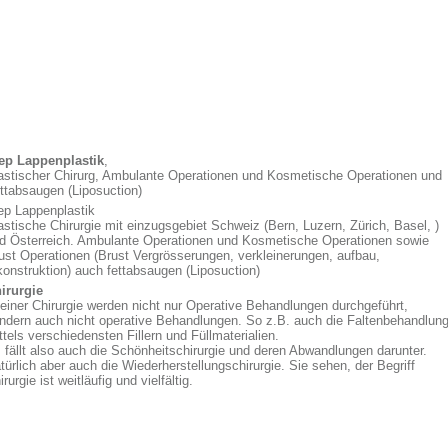
ep Lappenplastik
,
astischer Chirurg, Ambulante Operationen und Kosmetische Operationen und
ttabsaugen (Liposuction)
ep Lappenplastik
astische Chirurgie mit einzugsgebiet Schweiz (Bern, Luzern, Zürich, Basel, )
d Österreich. Ambulante Operationen und Kosmetische Operationen sowie
ust Operationen (Brust Vergrösserungen, verkleinerungen, aufbau,
konstruktion) auch fettabsaugen (Liposuction)
irurgie
 einer Chirurgie werden nicht nur Operative Behandlungen durchgeführt,
ndern auch nicht operative Behandlungen. So z.B. auch die Faltenbehandlun
ttels verschiedensten Fillern und Füllmaterialien.
 fällt also auch die Schönheitschirurgie und deren Abwandlungen darunter.
türlich aber auch die Wiederherstellungschirurgie. Sie sehen, der Begriff
irurgie ist weitläufig und vielfältig.