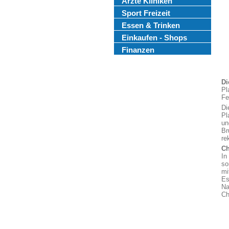
Ärzte Kliniken
Sport Freizeit
Essen & Trinken
Einkaufen - Shops
Finanzen
Di
Pl
Fe
Di
Pl
un
Br
re
Ch
In
so
mi
Es
Na
Ch