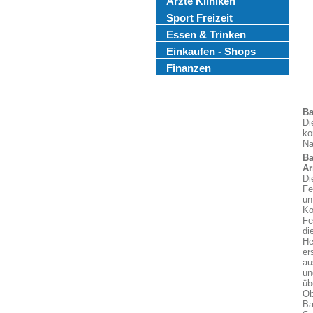
Ärzte Kliniken
Sport Freizeit
Essen & Trinken
Einkaufen - Shops
Finanzen
Ba
Di
ko
Na
Ba
A
Di
Fe
un
Ko
Fe
di
He
er
au
un
üb
Ob
Ba