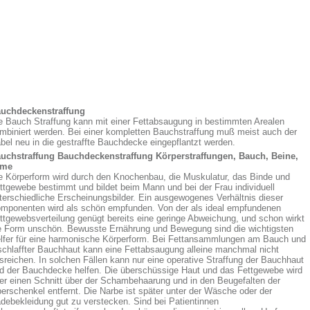
uchdeckenstraffung
e Bauch Straffung kann mit einer Fettabsaugung in bestimmten Arealen
mbiniert werden. Bei einer kompletten Bauchstraffung muß meist auch der
bel neu in die gestraffte Bauchdecke eingepflantzt werden.
uchstraffung Bauchdeckenstraffung Körperstraffungen, Bauch, Beine,
rme
e Körperform wird durch den Knochenbau, die Muskulatur, das Binde und
ttgewebe bestimmt und bildet beim Mann und bei der Frau individuell
terschiedliche Erscheinungsbilder. Ein ausgewogenes Verhältnis dieser
mponenten wird als schön empfunden. Von der als ideal empfundenen
ttgewebsverteilung genügt bereits eine geringe Abweichung, und schon wirkt
e Form unschön. Bewusste Ernährung und Bewegung sind die wichtigsten
lfer für eine harmonische Körperform. Bei Fettansammlungen am Bauch und
schlaffter Bauchhaut kann eine Fettabsaugung alleine manchmal nicht
sreichen. In solchen Fällen kann nur eine operative Straffung der Bauchhaut
d der Bauchdecke helfen. Die überschüssige Haut und das Fettgewebe wird
er einen Schnitt über der Schambehaarung und in den Beugefalten der
erschenkel entfernt. Die Narbe ist später unter der Wäsche oder der
debekleidung gut zu verstecken. Sind bei Patientinnen