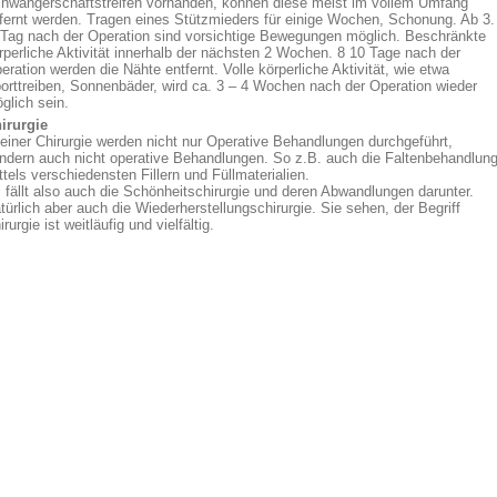
hwangerschaftstreifen vorhanden, können diese meist im vollem Umfang
fernt werden. Tragen eines Stützmieders für einige Wochen, Schonung. Ab 3.
 Tag nach der Operation sind vorsichtige Bewegungen möglich. Beschränkte
rperliche Aktivität innerhalb der nächsten 2 Wochen. 8 10 Tage nach der
eration werden die Nähte entfernt. Volle körperliche Aktivität, wie etwa
orttreiben, Sonnenbäder, wird ca. 3 – 4 Wochen nach der Operation wieder
glich sein.
irurgie
 einer Chirurgie werden nicht nur Operative Behandlungen durchgeführt,
ndern auch nicht operative Behandlungen. So z.B. auch die Faltenbehandlun
ttels verschiedensten Fillern und Füllmaterialien.
 fällt also auch die Schönheitschirurgie und deren Abwandlungen darunter.
türlich aber auch die Wiederherstellungschirurgie. Sie sehen, der Begriff
irurgie ist weitläufig und vielfältig.