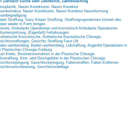
r Zahnarzt Suche oder Zahnklinik, Zahnbleaching
inoplastik, Nasen Korrekturen, Nasen Korrektur
senkorrektur, Nasen Korrekturen, Nasen Korrektur Nasenformung
senbegradigung
rper Straffung, Ganz Körper Straffung, Straffungsoperationen können den
rper wieder in Form bringen.
skrete, Ambulante Operationen und kosmetisch Ambulante Operationen
ttunterspritzung, (Eigenfett) Fettabsaugen
sthetische Kosmetische, Ästhetische Kosmetische Chirurgie,
sichtsstraffungen, Gesichts Straffung Face Lift
den–württemberg, Baden–württemberg, Lidstraffung, Augenlid Operationen in
r Plastischen Chirurgie Freiburg
ust Krebs, Brustrekonstruktion in der Plastische Chirurgie
lsstraffung, Kinn, wird Durchgeführt in der Plastischen Chirurgie
sichtsverjüngung, Gesichtsverjüngung, Faltenstraffen, Falten Entfernen
sichtsverschönerung, Gesichtsmodellage