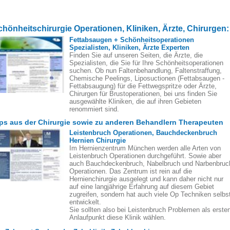
chönheitschirurgie Operationen, Kliniken, Ärzte, Chirurgen:
Fettabsaugen + Schönheitsoperationen
Spezialisten, Kliniken, Ärzte Experten
Finden Sie auf unseren Seiten, die Ärzte, die
Spezialisten, die Sie für Ihre Schönheitsoperationen
suchen. Ob nun Faltenbehandlung, Faltenstraffung,
Chemische Peelings, Liposuctionen (Fettabsaugen -
Fettabsaugung) für die Fettwegspritze oder Ärzte,
Chirurgen für Brustoperationen, bei uns finden Sie
ausgewählte Kliniken, die auf ihren Gebieten
renommiert sind.
ps aus der Chirurgie sowie zu anderen Behandlern Therapeuten
Leistenbruch Operationen, Bauchdeckenbruch
Hernien Chirurgie
Im Hernienzentrum München werden alle Arten von
Leistenbruch Operationen durchgeführt. Sowie aber
auch Bauchdeckenbruch, Nabelbruch und Narbenbruc
Operationen. Das Zentrum ist rein auf die
Hernienchirurgie ausgelegt und kann daher nicht nur
auf eine langjährige Erfahrung auf diesem Gebiet
zugreifen, sondern hat auch viele Op Techniken selbs
entwickelt.
Sie sollten also bei Leistenbruch Problemen als erste
Anlaufpunkt diese Klinik wählen.