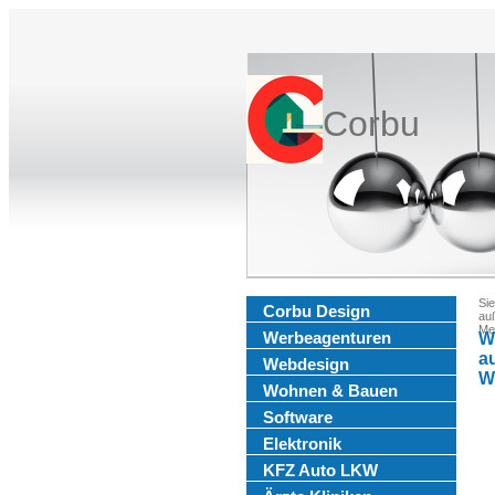
Corbu
Sie
Corbu Design
auß
Me
Werbeagenturen
W
a
Webdesign
W
Wohnen & Bauen
Software
Elektronik
KFZ Auto LKW