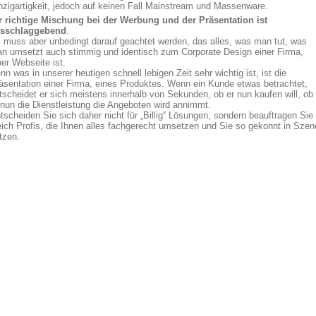
nzigartigkeit, jedoch auf keinen Fall Mainstream und Massenware.
r richtige Mischung bei der Werbung und der Präsentation ist
sschlaggebend
.
 muss aber unbedingt darauf geachtet werden, das alles, was man tut, was
n umsetzt auch stimmig und identisch zum Corporate Design einer Firma,
ner Webseite ist.
nn was in unserer heutigen schnell lebigen Zeit sehr wichtig ist, ist die
äsentation einer Firma, eines Produktes. Wenn ein Kunde etwas betrachtet,
tscheidet er sich meistens innerhalb von Sekunden, ob er nun kaufen will, ob
 nun die Dienstleistung die Angeboten wird annimmt.
tscheiden Sie sich daher nicht für „Billig“ Lösungen, sondern beauftragen Sie
eich Profis, die Ihnen alles fachgerecht umsetzen und Sie so gekonnt in Szen
tzen.