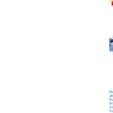
Me
al
Bu
ei
So
Ku