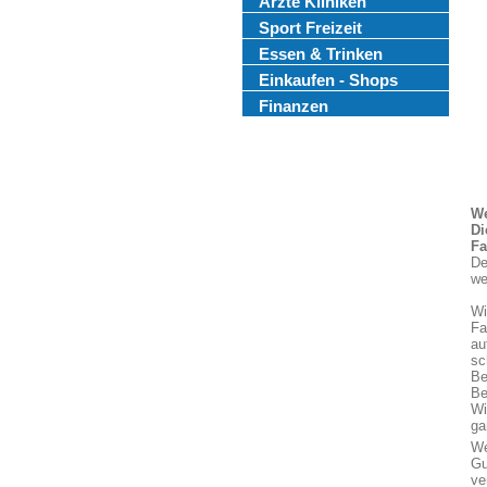
Ärzte Kliniken
Sport Freizeit
Essen & Trinken
Einkaufen - Shops
Finanzen
We
Di
Fa
De
we
Wi
Fa
au
sc
Be
Be
Wi
ga
We
Gu
ve