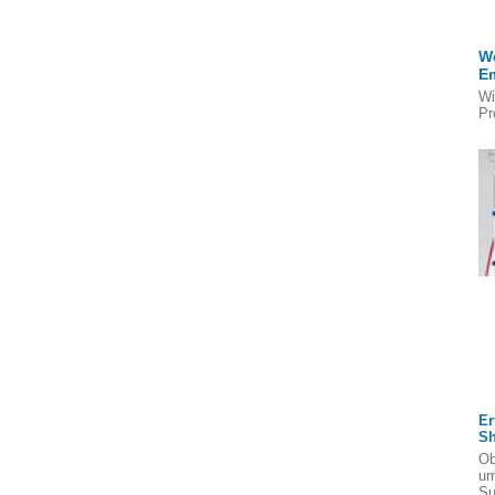
We
E
Wi
Pr
Er
S
Ob
um
Su