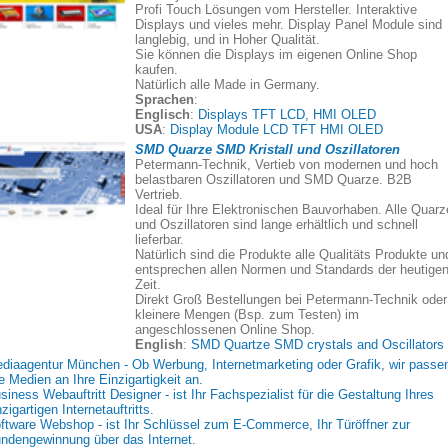
Profi Touch Lösungen vom Hersteller. Interaktive
Displays und vieles mehr. Display Panel Module sind
langlebig, und in Hoher Qualität.
Sie können die Displays im eigenen Online Shop
kaufen.
Natürlich alle Made in Germany.
Sprachen
:
Englisch
:
Displays TFT LCD, HMI OLED
USA
:
Display Module LCD TFT HMI OLED
SMD Quarze SMD Kristall und Oszillatoren
Petermann-Technik, Vertieb von modernen und hoch
belastbaren Oszillatoren und SMD Quarze. B2B
Vertrieb.
Ideal für Ihre Elektronischen Bauvorhaben. Alle Quarz
und Oszillatoren sind lange erhältlich und schnell
lieferbar.
Natürlich sind die Produkte alle Qualitäts Produkte un
entsprechen allen Normen und Standards der heutige
Zeit.
Direkt Groß Bestellungen bei Petermann-Technik oder
kleinere Mengen (Bsp. zum Testen) im
angeschlossenen Online Shop.
English
:
SMD Quartze SMD crystals and Oscillators
diaagentur München - Ob Werbung, Internetmarketing oder Grafik, wir passe
le Medien an Ihre Einzigartigkeit an.
siness Webauftritt Designer - ist Ihr Fachspezialist für die Gestaltung Ihres
nzigartigen Internetauftritts.
ftware Webshop - ist Ihr Schlüssel zum E-Commerce, Ihr Türöffner zur
ndengewinnung über das Internet.