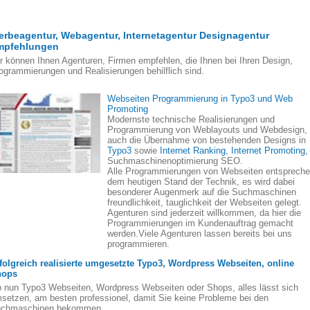
rbeagentur, Webagentur, Internetagentur Designagentur
mpfehlungen
r können Ihnen Agenturen, Firmen empfehlen, die Ihnen bei Ihren Design,
ogrammierungen und Realisierungen behilflich sind.
Webseiten Programmierung in Typo3 und Web
Promoting
Modernste technische Realisierungen und
Programmierung von Weblayouts und Webdesign,
auch die Übernahme von bestehenden Designs in
Typo3
sowie
Internet Ranking, Internet Promoting
,
Suchmaschinenoptimierung SEO.
Alle Programmierungen von Webseiten entsprech
dem heutigen Stand der Technik, es wird dabei
besonderer Augenmerk auf die Suchmaschinen
freundlichkeit, tauglichkeit der Webseiten gelegt.
Agenturen sind jederzeit willkommen, da hier die
Programmierungen im Kundenauftrag gemacht
werden.Viele Agenturen lassen bereits bei uns
programmieren.
folgreich realisierte umgesetzte Typo3, Wordpress Webseiten, online
hops
 nun Typo3 Webseiten, Wordpress Webseiten oder Shops, alles lässt sich
setzen, am besten professionel, damit Sie keine Probleme bei den
chmaschinen bekommen.