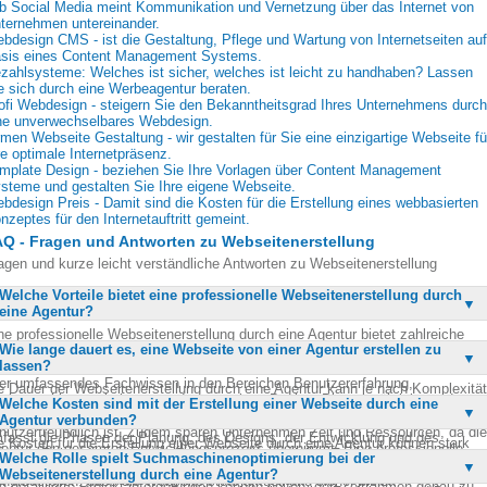
b Social Media meint Kommunikation und Vernetzung über das Internet von
ternehmen untereinander.
bdesign CMS - ist die Gestaltung, Pflege und Wartung von Internetseiten auf
sis eines Content Management Systems.
zahlsysteme: Welches ist sicher, welches ist leicht zu handhaben? Lassen
e sich durch eine Werbeagentur beraten.
ofi Webdesign - steigern Sie den Bekanntheitsgrad Ihres Unternehmens durch
ne unverwechselbares Webdesign.
rmen Webseite Gestaltung - wir gestalten für Sie eine einzigartige Webseite fü
re optimale Internetpräsenz.
mplate Design - beziehen Sie Ihre Vorlagen über Content Management
steme und gestalten Sie Ihre eigene Webseite.
bdesign Preis - Damit sind die Kosten für die Erstellung eines webbasierten
nzeptes für den Internetauftritt gemeint.
Q - Fragen und Antworten zu Webseitenerstellung
agen und kurze leicht verständliche Antworten zu Webseitenerstellung
Welche Vorteile bietet eine professionelle Webseitenerstellung durch
eine Agentur?
ne professionelle Webseitenerstellung durch eine Agentur bietet zahlreiche
Wie lange dauert es, eine Webseite von einer Agentur erstellen zu
rteile. Dazu gehören ein maßgeschneidertes Design, das auf die spezifischen
lassen?
dürfnisse und Ziele des Unternehmens abgestimmt ist. Agenturen verfügen
er umfassendes Fachwissen in den Bereichen Benutzererfahrung,
e Dauer der Webseitenerstellung durch eine Agentur kann je nach Komplexität
chmaschinenoptimierung und responsives Design. Dies gewährleistet, dass
Welche Kosten sind mit der Erstellung einer Webseite durch eine
s Projekts variieren. In der Regel dauert es zwischen vier und zwölf Wochen,
e Webseite nicht nur ansprechend aussieht, sondern auch funktional und
Agentur verbunden?
 eine vollständig funktionale Webseite zu entwickeln. Dieser Zeitraum
nutzerfreundlich ist. Zudem sparen Unternehmen Zeit und Ressourcen, da die
fasst die Phasen der Planung, des Designs, der Entwicklung und des
e Kosten für die Erstellung einer Webseite durch eine Agentur können stark
entur den gesamten Entwicklungsprozess übernimmt. Eine professionelle
stens. Bei umfangreicheren Projekten mit speziellen Funktionen oder
Welche Rolle spielt Suchmaschinenoptimierung bei der
riieren, abhängig von den spezifischen Anforderungen und dem Umfang des
entur kann auch langfristige Unterstützung und Wartung bieten, um
tegrationen kann die Entwicklungszeit länger sein. Eine klare Kommunikation
Webseitenerstellung durch eine Agentur?
ojekts. Einfache Webseiten können bereits ab ein paar tausend Euro realisiert
cherzustellen, dass die Webseite stets aktuell und sicher bleibt.
d detaillierte Projektanforderungen können helfen, den Zeitrahmen genau zu