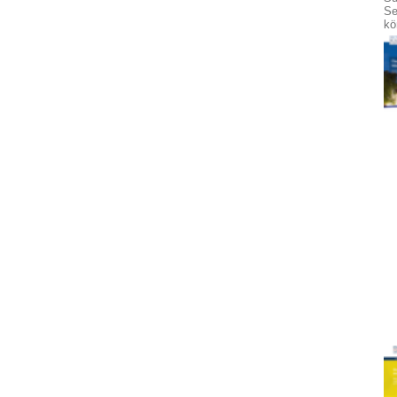
Se
kö