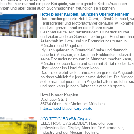
hen Sie hier nur mal ein paar Beispiele, wie erfolgreiche Seiten Aussehen
nnten und aber dabei auch Suchmaschinen freundlich sein können.
Hotel blauer Karpfen, München Oberscheißheim
Das Familiengeführte Hotel Garni, Frühstückshotel, w
Fahrradfahrer und Motorradfahrer genauso Willkomme
sind wie ganze Familien oder Paare sowie
Geschäftsleute. Mit reichhaltigem Frühstücksbuffet
und vielen anderen Service Leistungen, Rund um Ihre
Aufenthalt im Hotel und für Erkundigungstouren in
München und Umgebung.
Idyllisch gelegen in Oberschleißheim und dennoch
nahe bei München, so das man Problemlos jederzeit
seine Erkundigungstouren in München machen kann,
München erleben kann und dann mit S-Bahn oder Taxi
Uber wieder ins Hotel fahren kann.
Das Hotel bietet viele Jahreszeiten gerechte Angebote
so dass wirklich für jeden etwas dabei ist. Die Aktion
sollte man auf jedenfall im Auge behalten, es lohnt si
und man kann je nach Jahreszeit wirklich sparen.
Hotel blauer Karpfen
Dachauer Str. 1
85764 Oberschleißheim bei München
https://hotel-blauer-karpfen.de
LCD TFT OLED HMI Displays
ELECTRONIC ASSEMBLY, Hersteller von
professionellen Display Modulen für Automotive,
Industry und der Medizin Technik.