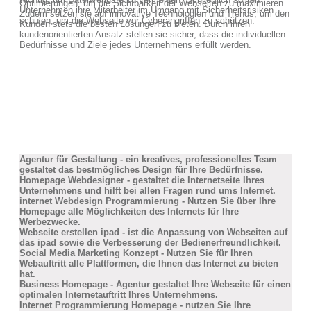
Optimierungen, um die Sichtbarkeit der Webseiten zu maximieren.
Unternehmen ihre Mitarbeiter im Umgang mit Sicherheitsrisiken
Zudem setzen sie auf innovative Technologien und Trends, um den
schulen, um die Webseite vor Cyberangriffen zu schützen.
Kunden stets die besten Lösungen zu bieten. Durch ihren
kundenorientierten Ansatz stellen sie sicher, dass die individuellen
Bedürfnisse und Ziele jedes Unternehmens erfüllt werden.
Agentur für Gestaltung - ein kreatives, professionelles Team
gestaltet das bestmögliches Design für Ihre Bedürfnisse.
Homepage Webdesigner - gestaltet die Internetseite Ihres
Unternehmens und hilft bei allen Fragen rund ums Internet.
internet Webdesign Programmierung - Nutzen Sie über Ihre
Homepage alle Möglichkeiten des Internets für Ihre
Werbezwecke.
Webseite erstellen ipad - ist die Anpassung von Webseiten auf
das ipad sowie die Verbesserung der Bedienerfreundlichkeit.
Social Media Marketing Konzept - Nutzen Sie für Ihren
Webauftritt alle Plattformen, die Ihnen das Internet zu bieten
hat.
Business Homepage - Agentur gestaltet Ihre Webseite für einen
optimalen Internetauftritt Ihres Unternehmens.
Internet Programmierung Homepage - nutzen Sie Ihre