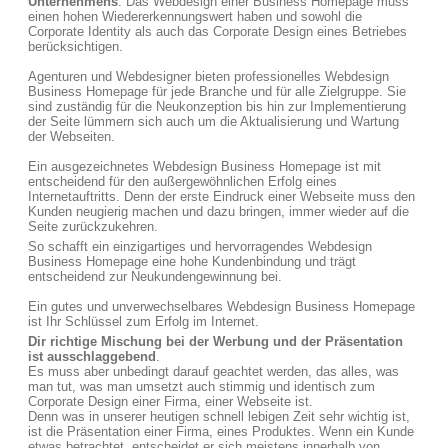
Unternehmens
. Das Webdesign einer Business Homepage muss
einen hohen Wiedererkennungswert haben und sowohl die
Corporate Identity als auch das Corporate Design eines Betriebes
berücksichtigen.
Agenturen und Webdesigner bieten professionelles Webdesign
Business Homepage für jede Branche und für alle Zielgruppe. Sie
sind zuständig für die Neukonzeption bis hin zur Implementierung
der Seite lümmern sich auch um die Aktualisierung und Wartung
der Webseiten.
Ein ausgezeichnetes Webdesign Business Homepage ist mit
entscheidend für den außergewöhnlichen Erfolg eines
Internetauftritts. Denn der erste Eindruck einer Webseite muss den
Kunden neugierig machen und dazu bringen, immer wieder auf die
Seite zurückzukehren.
So schafft ein einzigartiges und hervorragendes Webdesign
Business Homepage eine hohe Kundenbindung und trägt
entscheidend zur Neukundengewinnung bei.
Ein gutes und unverwechselbares Webdesign Business Homepage
ist Ihr Schlüssel zum Erfolg im Internet.
Dir richtige Mischung bei der Werbung und der Präsentation
ist ausschlaggebend
.
Es muss aber unbedingt darauf geachtet werden, das alles, was
man tut, was man umsetzt auch stimmig und identisch zum
Corporate Design einer Firma, einer Webseite ist.
Denn was in unserer heutigen schnell lebigen Zeit sehr wichtig ist,
ist die Präsentation einer Firma, eines Produktes. Wenn ein Kunde
etwas betrachtet, entscheidet er sich meistens innerhalb von