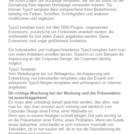
Sie sofort Zugriff auf unzählige templates, die Sie als Basis für die
Gestaltung Ihrer eigenen Homepage verwenden können. Sie
können Typo3 template dann entsprechend Ihren Bedürfnissen
beliebig mit Farben, Schriften, Schriftgrößen und anderem
modifizieren und ergänzen.
Typo3 template kann mit über 5000 Plugins, sogenannten
Extensions, zusätzliche um Funktionen erweitert werden, die
mittlerweile für fast jeden Zweck angeboten werden. Diese
Extensions sind sogar größtenteils kostenlos.
Ein Individuelles und maßgeschneidertes Typo3 template kann man
von vielen Anbietern erstellen lassen. Dadurch ist zum Beispiel die
Anpassung an das Corporate Design, die Corporate Identity
möglich.
Typo3 Template
Vom Webdesigner bis zur Webagentur, die Anpassung und
Entwicklung von individuellen templates oder der Erwerb von
exklusiven Typo3-fähigen templates wird umfangreich im Internet
angeboten.
Dir richtige Mischung bei der Werbung und der Präsentation
ist ausschlaggebend
.
Es muss aber unbedingt darauf geachtet werden, das alles, was
man tut, was man umsetzt auch stimmig und identisch zum
Corporate Design einer Firma, einer Webseite ist.
Denn was in unserer heutigen schnell lebigen Zeit sehr wichtig ist,
ist die Präsentation einer Firma, eines Produktes. Wenn ein Kunde
etwas betrachtet, entscheidet er sich meistens innerhalb von
Sekunden, ob er nun kaufen will, ob er nun die Dienstleistung die
Angeboten wird annimmt.