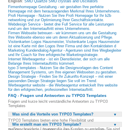
English
:
SMD Quartze SMD crystals and Oscillators
Firmenhomepage Gestaltung - wir gestalten Ihre perfekte
Homepage mit dem herausragenden Merkmal Ihres Unternehmens.
Profi Homepage - Nutzen Sie Ihre Profi Homepage für Ihr b2b
networking und zur Optimierung Ihrer Geschäftskontakte.
Webdesign Service - bietet dne Full Service für alle Leistungen
rund um den Internetauftritt eines Unternehmens.
Firmen Webseite betreuen - wir kümmern uns um die Gestaltung
Ihre Webseite ebenso wie um deren Aktualisierung und Pflege.
Visitenkarten Logos Hausmeister, Visitenkarte Logos Hausmeister
ist eine Karte mit den Logos Ihrer Firma und den Kontaktdaten d
Marketing Kundendialog Agentur - Agenturen sind Ihre Wegbegleiter
und Ihr Coach für Ihre erfolgreiche Marketingstrategie.
Internet Werbeagentur - ist ein Dienstleister, der sich um alle
Belange Ihres Internetauftritts kümmert.
typo 3 templates - Nutzen Sie die Designvorlagen des Content
Management Systems, um Ihre eigenen Webseiten zu gestalten.
Design Strategie - Finden Sie Ihr Zukunfts-Konzept – mit einer
passenden Design Strategie liegen Sie voll im Trend.
Werbeagentur website - die Werbeagentur entwickelt Ihre website
für den erfolgreichen, profesionellen Internetauftritt.
FAQ - Fragen und Antworten zu TYPO3 Templates
Fragen und kurze leicht verständliche Antworten zu TYPO3
Templates
Was sind die Vorteile von TYPO3 Templates?
TYPO3 Templates bieten eine hohe Flexibilität und
Wie erstellt man ein TYPO3 Template?
Anpassungsfähigkeit, die es Entwicklern ermöglicht,
maßgeschneiderte Lösungen für ihre Kunden zu erstellen. Sie sind