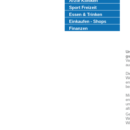
Ärzte Kliniken
Sport Freizeit
Essen & Trinken
Einkaufen - Shops
Finanzen
Un
gu
Ve
au
Di
We
en
be
Mi
en
un
al
Ge
We
Wi