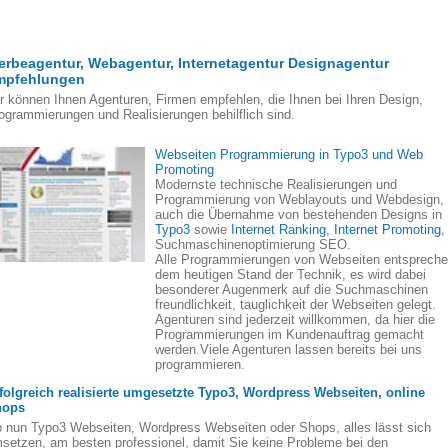
rbeagentur, Webagentur, Internetagentur Designagentur
mpfehlungen
r können Ihnen Agenturen, Firmen empfehlen, die Ihnen bei Ihren Design,
ogrammierungen und Realisierungen behilflich sind.
Webseiten Programmierung in Typo3 und Web
Promoting
Modernste technische Realisierungen und
Programmierung von Weblayouts und Webdesign,
auch die Übernahme von bestehenden Designs in
Typo3
sowie
Internet Ranking, Internet Promoting
,
Suchmaschinenoptimierung SEO.
Alle Programmierungen von Webseiten entsprech
dem heutigen Stand der Technik, es wird dabei
besonderer Augenmerk auf die Suchmaschinen
freundlichkeit, tauglichkeit der Webseiten gelegt.
Agenturen sind jederzeit willkommen, da hier die
Programmierungen im Kundenauftrag gemacht
werden.Viele Agenturen lassen bereits bei uns
programmieren.
folgreich realisierte umgesetzte Typo3, Wordpress Webseiten, online
hops
 nun Typo3 Webseiten, Wordpress Webseiten oder Shops, alles lässt sich
setzen, am besten professionel, damit Sie keine Probleme bei den