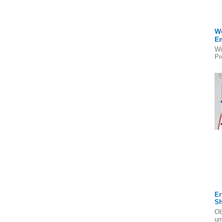
We
E
Wi
Pr
Er
S
Ob
um