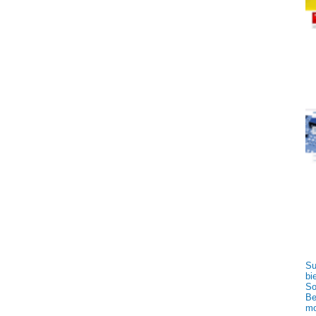
Su
bi
So
Be
mo