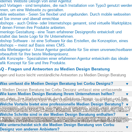
dernes Website Design von einer Agentur.
po3 Vorlagen - sind templates, die nach Installation von Typo3 genutzt werde
nnen, um eine Webseite zu gestalten.
bile webseiten - Seien Sie flexibel und ungebunden. Durch mobile webseiten
nd Sie immer und überall erreichbar.
bshops - auch Online- oder Internetshops genannt, sind virtuelle Marktplätze
f denen Firmen ihre Produkte anbieten.
rmenlogo Gestaltung - eine Team erfahrener Designprofis entwickelt und
staltet das beste Logo für Ihr Unternehmen.
bshop Software - ist eine Software für das Erstellen, die Konzeption, eines
bshops – meist auf Basis eines CMS.
dia Werbeagentur - Unser Agentur gestaltete für Sie einen unverwechselbare
rbeauftritt für Ihre beste Medienpräsenz.
afik Konzepte - Spezialisten einer erfahrenen Agentur entwickeln das ideale
afik Konzept für Sie und Ihre Produkte.
Q - Fragen und Antworten zu Medien Design Beratung
agen und kurze leicht verständliche Antworten zu Medien Design Beratung
Was umfasst die Medien Design Beratung bei Corbu Designz?
e Medien Design Beratung bei Corbu Designz umfasst eine umfassende
Wie kann Medien Design Beratung Ihrem Unternehmen helfen?
alyse und Optimierung Ihrer visuellen Kommunikationsstrategien. Wir helfen
nen dabei, Ihre Markenidentität durch effektives Design zu stärken und Ihre
dien Design Beratung kann Ihrem Unternehmen helfen, eine starke visuelle
elgruppe gezielt anzusprechen. Dabei berücksichtigen wir aktuelle Trends und
Welche Vorteile bietet eine professionelle Medien Design Beratung?
äsenz aufzubauen, die Ihre Marke von der Konkurrenz abhebt. Durch gezielte
chnologien, um innovative Lösungen zu entwickeln. Unser Team arbeitet eng
signstrategien können Sie Ihre Zielgruppe effektiver ansprechen und Ihre
ne professionelle Medien Design Beratung bietet zahlreiche Vorteile, darunter
t Ihnen zusammen, um maßgeschneiderte Konzepte zu erstellen, die Ihren
rkenbotschaft klar kommunizieren. Eine professionelle Beratung unterstützt
Welche Schritte sind in der Medien Design Beratung enthalten?
ne verbesserte Markenwahrnehmung und eine stärkere Kundenbindung. Durch
ezifischen Anforderungen entsprechen. Von der Logoentwicklung bis zur
e dabei, Ihre Marketingmaterialien konsistent und ansprechend zu gestalten.
e Zusammenarbeit mit erfahrenen Designern erhalten Sie Zugang zu kreativen
staltung von Werbematerialien bieten wir Ihnen ein breites Spektrum an
e Medien Design Beratung bei Corbu Designz umfasst mehrere Schritte, die
es führt zu einer höheren Wiedererkennung und stärkt das Vertrauen Ihrer
een und innovativen Lösungen, die Ihre Marke voranbringen. Professionelle
Wie unterscheidet sich die Medien Design Beratung von Corbu
enstleistungen an.
f Ihre individuellen Bedürfnisse abgestimmt sind. Zunächst erfolgt eine
nden in Ihre Marke. Letztendlich trägt eine durchdachte Designberatung dazu
ratung hilft Ihnen, Ihre Designprojekte effizienter zu planen und umzusetzen,
Designz von anderen Anbietern?
fassende Analyse Ihrer aktuellen Designstrategie und Markenidentität.
i, den Erfolg Ihrer Marketingkampagnen zu steigern.