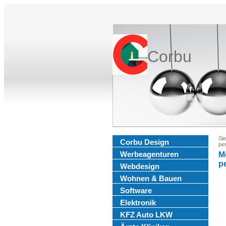
Corbu
Sie
Corbu Design
per
Werbeagenturen
M
p
Webdesign
Wohnen & Bauen
Software
Elektronik
KFZ Auto LKW