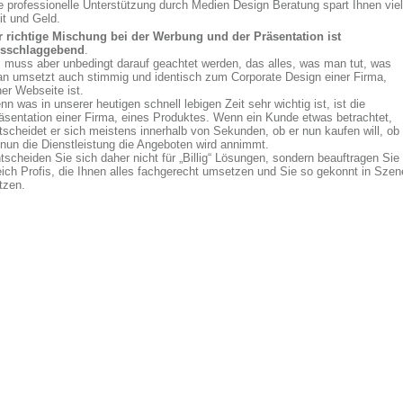
e professionelle Unterstützung durch Medien Design Beratung spart Ihnen viel
it und Geld.
r richtige Mischung bei der Werbung und der Präsentation ist
sschlaggebend
.
 muss aber unbedingt darauf geachtet werden, das alles, was man tut, was
n umsetzt auch stimmig und identisch zum Corporate Design einer Firma,
ner Webseite ist.
nn was in unserer heutigen schnell lebigen Zeit sehr wichtig ist, ist die
äsentation einer Firma, eines Produktes. Wenn ein Kunde etwas betrachtet,
tscheidet er sich meistens innerhalb von Sekunden, ob er nun kaufen will, ob
 nun die Dienstleistung die Angeboten wird annimmt.
tscheiden Sie sich daher nicht für „Billig“ Lösungen, sondern beauftragen Sie
eich Profis, die Ihnen alles fachgerecht umsetzen und Sie so gekonnt in Szen
tzen.