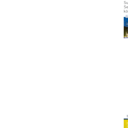
Su
Se
kö