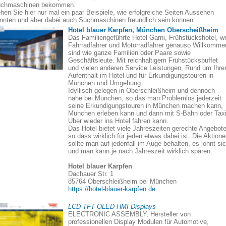
chmaschinen bekommen.
hen Sie hier nur mal ein paar Beispiele, wie erfolgreiche Seiten Aussehen
nnten und aber dabei auch Suchmaschinen freundlich sein können.
Hotel blauer Karpfen, München Oberscheißheim
Das Familiengeführte Hotel Garni, Frühstückshotel, w
Fahrradfahrer und Motorradfahrer genauso Willkomme
sind wie ganze Familien oder Paare sowie
Geschäftsleute. Mit reichhaltigem Frühstücksbuffet
und vielen anderen Service Leistungen, Rund um Ihre
Aufenthalt im Hotel und für Erkundigungstouren in
München und Umgebung.
Idyllisch gelegen in Oberschleißheim und dennoch
nahe bei München, so das man Problemlos jederzeit
seine Erkundigungstouren in München machen kann,
München erleben kann und dann mit S-Bahn oder Taxi
Uber wieder ins Hotel fahren kann.
Das Hotel bietet viele Jahreszeiten gerechte Angebote
so dass wirklich für jeden etwas dabei ist. Die Aktion
sollte man auf jedenfall im Auge behalten, es lohnt si
und man kann je nach Jahreszeit wirklich sparen.
Hotel blauer Karpfen
Dachauer Str. 1
85764 Oberschleißheim bei München
https://hotel-blauer-karpfen.de
LCD TFT OLED HMI Displays
ELECTRONIC ASSEMBLY, Hersteller von
professionellen Display Modulen für Automotive,