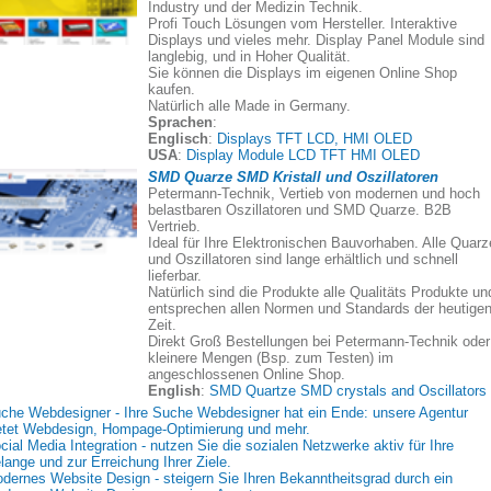
Industry und der Medizin Technik.
Profi Touch Lösungen vom Hersteller. Interaktive
Displays und vieles mehr. Display Panel Module sind
langlebig, und in Hoher Qualität.
Sie können die Displays im eigenen Online Shop
kaufen.
Natürlich alle Made in Germany.
Sprachen
:
Englisch
:
Displays TFT LCD, HMI OLED
USA
:
Display Module LCD TFT HMI OLED
SMD Quarze SMD Kristall und Oszillatoren
Petermann-Technik, Vertieb von modernen und hoch
belastbaren Oszillatoren und SMD Quarze. B2B
Vertrieb.
Ideal für Ihre Elektronischen Bauvorhaben. Alle Quarz
und Oszillatoren sind lange erhältlich und schnell
lieferbar.
Natürlich sind die Produkte alle Qualitäts Produkte un
entsprechen allen Normen und Standards der heutige
Zeit.
Direkt Groß Bestellungen bei Petermann-Technik oder
kleinere Mengen (Bsp. zum Testen) im
angeschlossenen Online Shop.
English
:
SMD Quartze SMD crystals and Oscillators
che Webdesigner - Ihre Suche Webdesigner hat ein Ende: unsere Agentur
etet Webdesign, Hompage-Optimierung und mehr.
cial Media Integration - nutzen Sie die sozialen Netzwerke aktiv für Ihre
lange und zur Erreichung Ihrer Ziele.
dernes Website Design - steigern Sie Ihren Bekanntheitsgrad durch ein