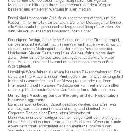
möchte und sich dort auch längerfristig halten will. Agentur
Mediaagentur hilft auch Ihrem Unternehmen auf dem Weg zu
besserer und effizienter Werbung in allen Medien.
Dabei sind transparente Abläufe ausgesprochen wichtig, um die
Kosten immer im Blick zu behalten. Bei einer Mediaagentur können
alle Arbeitsschritte genau nachvollzogen und überprüft werden. So
sind Sie vor unliebsamen Überraschungen sicher.
Das eigene Design, das eigene Signet, der eigene Firmenstempel,
der bestmögliche Auftritt nach innen wie nach außen – egal, worum
es geht, unsere Mediaagentur ist der richtige Ansprechpartner.
Überlassen Sie der Gestaltung Ihres Werbeauftritts nichts dem
Zufall, denn ein perfektes Erscheinungsbild ist die Visitenkarte
Ihres Hauses, das Ihre Unternehmensphilosophie nach außen
widerspiegelt.
Unzählige Wege führen zu einem besseren Bekanntheitsgrad. Egal,
ob es um Ihre Präsenz in den Printmedien, um Ihr Erscheinungsbild
in den Massenmedien, um Ihre Messepräsenz oder um Ihren
Internetauftritt geht - unsere Mediaagentur kümmert sich um alles
und sorgt für die bestmögliche Darstellung Ihres Unternehmens.
Dir richtige Mischung bei der Werbung und der Präsentation
ist ausschlaggebend
.
Es muss aber unbedingt darauf geachtet werden, das alles, was
man tut, was man umsetzt auch stimmig und identisch zum
Corporate Design einer Firma, einer Webseite ist.
Denn was in unserer heutigen schnell lebigen Zeit sehr wichtig ist,
ist die Präsentation einer Firma, eines Produktes. Wenn ein Kunde
etwas betrachtet, entscheidet er sich meistens innerhalb von
Sekunden, ob er nun kaufen will, ob er nun die Dienstleistung die