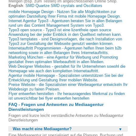
Mengen (Bsp. zum Testen) im angeschlossenen Online Shop.
English
:
SMD Quartze SMD crystals and Oscillators
mobile Homepage Design - Nutzen Sie alle Möglichkeiten zur
optimalen Darstellung Ihrer Firma mit mobile Homepage Design.
Internet Agentur Typo3 - Agenturen beraten Sie in allen Belangen
rund um das Content Management System von Typo3.
Typo3 open source - Typo3 ist eine lizentfreie open source
Anwendung bei der jeder Einblick in den Quelltext nehmen kann.
Typo3 templates - sind Designvorlagen, die nach Installation von
Typo3 zur Gestaltung der Webseite genutzt werden können.
Internetauftritt Programmieren - Agenturen helfen Ihren beim b2b
networking sowie in allen Belangen Ihres Internetauftritts.
Marketing München - eine Agentur für Werbung und Promoting
gestaltet Ihren optimalen Werbeauftritt in allen Medien.
Web Designer Websites - gestaltet für Ihr Unternehmen sowohl die
Homepage wie auch den kompletten Internetauftritt.
Agentur mobile Homepage - Spezialisten unterstützen Sie bei der
Entwicklung und Gestaltung Ihrer mobilen Website.
Preise Website - die Spezialisten einer Werbeagentur entwickeln Ihr
Webdesign zu fairen Preisen.
Flyer entwerfen herstellen - Ihr herausragendes Merkmal zu finden
ist unverzichtbar bei flyer entwerfen herstellen
FAQ - Fragen und Antworten zu Mediaagentur
Dienstleistungen
Fragen und kurze leicht verständliche Antworten zu Mediaagentur
Dienstleistungen
Was macht eine Mediaagentur?
Eine Mediaagentur ist spezialisiert auf die Planung, Buchung und