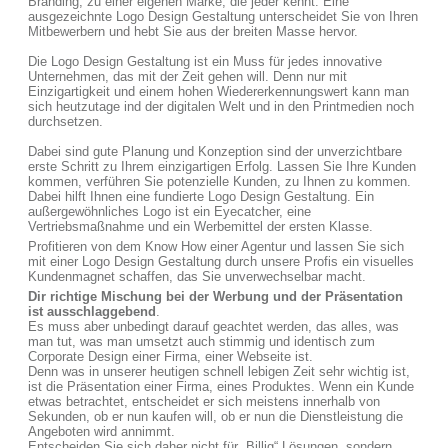
Branding, zu einer eigenen Marke, die jeder kennt. Eine
ausgezeichnte Logo Design Gestaltung unterscheidet Sie von Ihren
Mitbewerbern und hebt Sie aus der breiten Masse hervor.
Die Logo Design Gestaltung ist ein Muss für jedes innovative
Unternehmen, das mit der Zeit gehen will. Denn nur mit
Einzigartigkeit und einem hohen Wiedererkennungswert kann man
sich heutzutage ind der digitalen Welt und in den Printmedien noch
durchsetzen.
Dabei sind gute Planung und Konzeption sind der unverzichtbare
erste Schritt zu Ihrem einzigartigen Erfolg. Lassen Sie Ihre Kunden
kommen, verführen Sie potenzielle Kunden, zu Ihnen zu kommen.
Dabei hilft Ihnen eine fundierte Logo Design Gestaltung. Ein
außergewöhnliches Logo ist ein Eyecatcher, eine
Vertriebsmaßnahme und ein Werbemittel der ersten Klasse.
Profitieren von dem Know How einer Agentur und lassen Sie sich
mit einer Logo Design Gestaltung durch unsere Profis ein visuelles
Kundenmagnet schaffen, das Sie unverwechselbar macht.
Dir richtige Mischung bei der Werbung und der Präsentation
ist ausschlaggebend
.
Es muss aber unbedingt darauf geachtet werden, das alles, was
man tut, was man umsetzt auch stimmig und identisch zum
Corporate Design einer Firma, einer Webseite ist.
Denn was in unserer heutigen schnell lebigen Zeit sehr wichtig ist,
ist die Präsentation einer Firma, eines Produktes. Wenn ein Kunde
etwas betrachtet, entscheidet er sich meistens innerhalb von
Sekunden, ob er nun kaufen will, ob er nun die Dienstleistung die
Angeboten wird annimmt.
Entscheiden Sie sich daher nicht für „Billig“ Lösungen, sondern