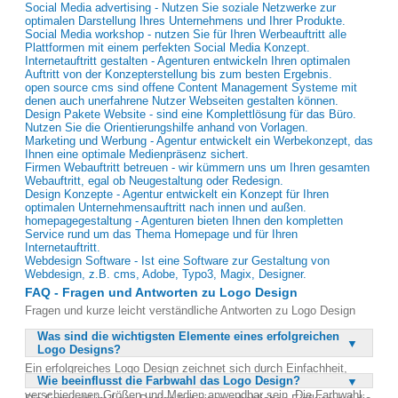
Social Media advertising - Nutzen Sie soziale Netzwerke zur
optimalen Darstellung Ihres Unternehmens und Ihrer Produkte.
Social Media workshop - nutzen Sie für Ihren Werbeauftritt alle
Plattformen mit einem perfekten Social Media Konzept.
Internetauftritt gestalten - Agenturen entwickeln Ihren optimalen
Auftritt von der Konzepterstellung bis zum besten Ergebnis.
open source cms sind offene Content Management Systeme mit
denen auch unerfahrene Nutzer Webseiten gestalten können.
Design Pakete Website - sind eine Komplettlösung für das Büro.
Nutzen Sie die Orientierungshilfe anhand von Vorlagen.
Marketing und Werbung - Agentur entwickelt ein Werbekonzept, das
Ihnen eine optimale Medienpräsenz sichert.
Firmen Webauftritt betreuen - wir kümmern uns um Ihren gesamten
Webauftritt, egal ob Neugestaltung oder Redesign.
Design Konzepte - Agentur entwickelt ein Konzept für Ihren
optimalen Unternehmensauftritt nach innen und außen.
homepagegestaltung - Agenturen bieten Ihnen den kompletten
Service rund um das Thema Homepage und für Ihren
Internetauftritt.
Webdesign Software - Ist eine Software zur Gestaltung von
Webdesign, z.B. cms, Adobe, Typo3, Magix, Designer.
FAQ - Fragen und Antworten zu Logo Design
Fragen und kurze leicht verständliche Antworten zu Logo Design
Was sind die wichtigsten Elemente eines erfolgreichen
Logo Designs?
Ein erfolgreiches Logo Design zeichnet sich durch Einfachheit,
Wie beeinflusst die Farbwahl das Logo Design?
Einprägsamkeit und Relevanz aus. Es sollte leicht erkennbar und in
verschiedenen Größen und Medien anwendbar sein. Die Farbwahl