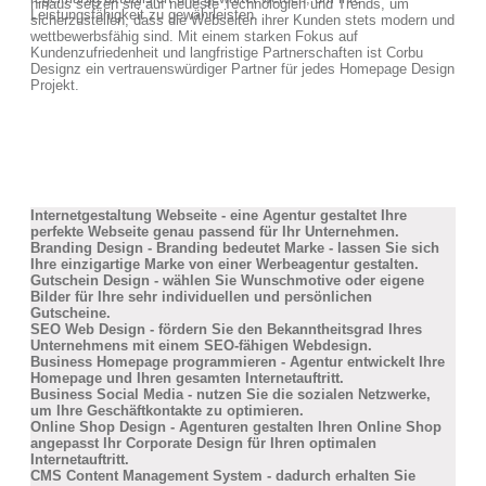
hinaus setzen sie auf neueste Technologien und Trends, um
Leistungsfähigkeit zu gewährleisten.
sicherzustellen, dass die Webseiten ihrer Kunden stets modern und
wettbewerbsfähig sind. Mit einem starken Fokus auf
Kundenzufriedenheit und langfristige Partnerschaften ist Corbu
Designz ein vertrauenswürdiger Partner für jedes Homepage Design
Projekt.
Internetgestaltung Webseite - eine Agentur gestaltet Ihre
perfekte Webseite genau passend für Ihr Unternehmen.
Branding Design - Branding bedeutet Marke - lassen Sie sich
Ihre einzigartige Marke von einer Werbeagentur gestalten.
Gutschein Design - wählen Sie Wunschmotive oder eigene
Bilder für Ihre sehr individuellen und persönlichen
Gutscheine.
SEO Web Design - fördern Sie den Bekanntheitsgrad Ihres
Unternehmens mit einem SEO-fähigen Webdesign.
Business Homepage programmieren - Agentur entwickelt Ihre
Homepage und Ihren gesamten Internetauftritt.
Business Social Media - nutzen Sie die sozialen Netzwerke,
um Ihre Geschäftkontakte zu optimieren.
Online Shop Design - Agenturen gestalten Ihren Online Shop
angepasst Ihr Corporate Design für Ihren optimalen
Internetauftritt.
CMS Content Management System - dadurch erhalten Sie