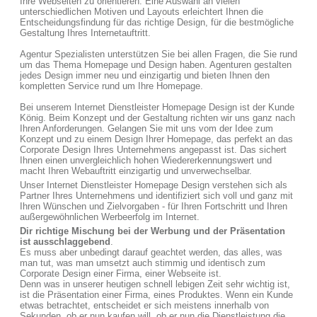
Ihre Webseiten zu orientieren. Eine Auswahl an vielen
unterschiedlichen Motiven und Layouts erleichtert Ihnen die
Entscheidungsfindung für das richtige Design, für die bestmögliche
Gestaltung Ihres Internetauftritt.
Agentur Spezialisten unterstützen Sie bei allen Fragen, die Sie rund
um das Thema Homepage und Design haben. Agenturen gestalten
jedes Design immer neu und einzigartig und bieten Ihnen den
kompletten Service rund um Ihre Homepage.
Bei unserem Internet Dienstleister Homepage Design ist der Kunde
König. Beim Konzept und der Gestaltung richten wir uns ganz nach
Ihren Anforderungen. Gelangen Sie mit uns vom der Idee zum
Konzept und zu einem Design Ihrer Homepage, das perfekt an das
Corporate Design Ihres Unternehmens angepasst ist. Das sichert
Ihnen einen unvergleichlich hohen Wiedererkennungswert und
macht Ihren Webauftritt einzigartig und unverwechselbar.
Unser Internet Dienstleister Homepage Design verstehen sich als
Partner Ihres Unternehmens und identifiziert sich voll und ganz mit
Ihren Wünschen und Zielvorgaben - für Ihren Fortschritt und Ihren
außergewöhnlichen Werbeerfolg im Internet.
Dir richtige Mischung bei der Werbung und der Präsentation
ist ausschlaggebend
.
Es muss aber unbedingt darauf geachtet werden, das alles, was
man tut, was man umsetzt auch stimmig und identisch zum
Corporate Design einer Firma, einer Webseite ist.
Denn was in unserer heutigen schnell lebigen Zeit sehr wichtig ist,
ist die Präsentation einer Firma, eines Produktes. Wenn ein Kunde
etwas betrachtet, entscheidet er sich meistens innerhalb von
Sekunden, ob er nun kaufen will, ob er nun die Dienstleistung die