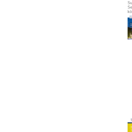
Su
Se
kö