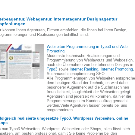
rbeagentur, Webagentur, Internetagentur Designagentur
mpfehlungen
r können Ihnen Agenturen, Firmen empfehlen, die Ihnen bei Ihren Design,
ogrammierungen und Realisierungen behilflich sind.
Webseiten Programmierung in Typo3 und Web
Promoting
Modernste technische Realisierungen und
Programmierung von Weblayouts und Webdesign,
auch die Übernahme von bestehenden Designs in
Typo3
sowie
Internet Ranking, Internet Promoting
,
Suchmaschinenoptimierung SEO.
Alle Programmierungen von Webseiten entsprech
dem heutigen Stand der Technik, es wird dabei
besonderer Augenmerk auf die Suchmaschinen
freundlichkeit, tauglichkeit der Webseiten gelegt.
Agenturen sind jederzeit willkommen, da hier die
Programmierungen im Kundenauftrag gemacht
werden.Viele Agenturen lassen bereits bei uns
programmieren.
folgreich realisierte umgesetzte Typo3, Wordpress Webseiten, online
hops
 nun Typo3 Webseiten, Wordpress Webseiten oder Shops, alles lässt sich
setzen, am besten professionel, damit Sie keine Probleme bei den