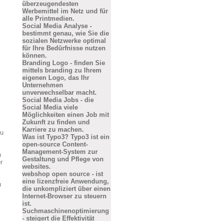
überzeugendesten
Werbemittel im Netz und für
alle Printmedien.
Social Media Analyse -
bestimmt genau, wie Sie die
sozialen Netzwerke optimal
für Ihre Bedürfnisse nutzen
können.
Branding Logo - finden Sie
mittels branding zu Ihrem
eigenen Logo, das Ihr
Unternehmen
unverwechselbar macht.
Social Media Jobs - die
Social Media viele
Möglichkeiten einen Job mit
Zukunft zu finden und
Karriere zu machen.
zu
Was ist Typo3? Typo3 ist ein
open-source Content-
Management-System zur
n
Gestaltung und Pflege von
r
websites.
webshop open source - ist
eine lizenzfreie Anwendung,
u
die unkompliziert über einen
Internet-Browser zu steuern
ist.
Suchmaschinenoptimierung
- steigert die Effektivität