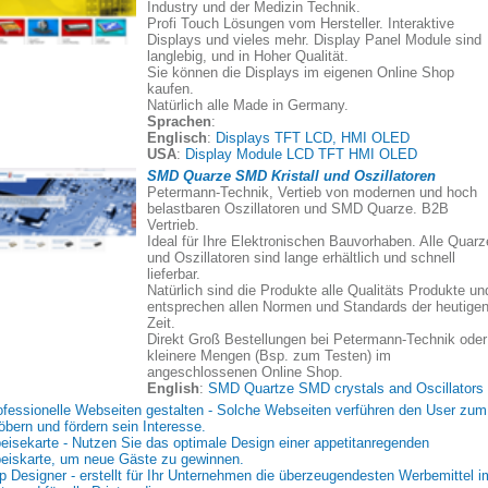
Industry und der Medizin Technik.
Profi Touch Lösungen vom Hersteller. Interaktive
Displays und vieles mehr. Display Panel Module sind
langlebig, und in Hoher Qualität.
Sie können die Displays im eigenen Online Shop
kaufen.
Natürlich alle Made in Germany.
Sprachen
:
Englisch
:
Displays TFT LCD, HMI OLED
USA
:
Display Module LCD TFT HMI OLED
SMD Quarze SMD Kristall und Oszillatoren
Petermann-Technik, Vertieb von modernen und hoch
belastbaren Oszillatoren und SMD Quarze. B2B
Vertrieb.
Ideal für Ihre Elektronischen Bauvorhaben. Alle Quarz
und Oszillatoren sind lange erhältlich und schnell
lieferbar.
Natürlich sind die Produkte alle Qualitäts Produkte un
entsprechen allen Normen und Standards der heutige
Zeit.
Direkt Groß Bestellungen bei Petermann-Technik oder
kleinere Mengen (Bsp. zum Testen) im
angeschlossenen Online Shop.
English
:
SMD Quartze SMD crystals and Oscillators
ofessionelle Webseiten gestalten - Solche Webseiten verführen den User zum
öbern und fördern sein Interesse.
eisekarte - Nutzen Sie das optimale Design einer appetitanregenden
eiskarte, um neue Gäste zu gewinnen.
p Designer - erstellt für Ihr Unternehmen die überzeugendesten Werbemittel i