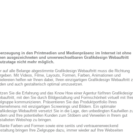
erzeugung in den Printmedien und Medienpräsenz im Internet ist ohne
nen ausgezeichneten und unverwechselbaren Grafikdesign Webauftritt
utzutage nicht mehr möglich.
r auf alle Belange abgestimmte Grafikdesign Webauftritt muss die Richtung
rgeben. Mit Videos, Filme, Layouts, Formen, Farben, Animationen und
ielereien helfen wir Ihnen dabei, Ihren einzigartigen Grafikdesign Webauftritt 
nden und auch gestalterisch optimal umzusetzen.
tzen Sie die Erfahrung und das Know How einer Agentur fürIhren Grafikdesig
bauftritt, mit den Sie durch Bildgestaltung und Formschönheit virtuell mit Ihre
elgruppe kommunizieren. Präsentieren Sie das Produktportfolio Ihres
ternehmens mit einzigartigen Screenings und Bildern. Ein optimaler
afikdesign Webauftritt versetzt Sie in die Lage, den unbedingten Kaufwillen z
rdern und Ihre potentiellen Kunden zum Stöbern und Verweilen in Ihrem gut
stalteten Webshop zu bringen.
illante Farben und Formen sowie eine seriös und vertrauenerweckend
staltung bringen Ihre Zielgruppe dazu, immer wieder auf Ihre Webseiten