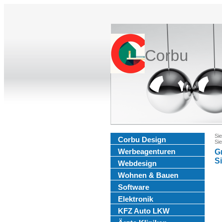
Corbu
Sie
Corbu Design
Sie
Werbeagenturen
G
S
Webdesign
Wohnen & Bauen
Software
Elektronik
KFZ Auto LKW