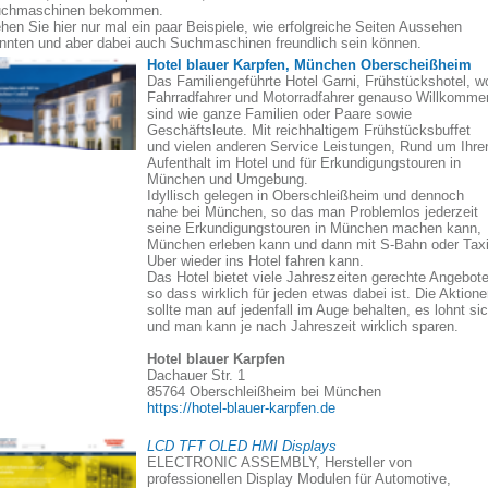
chmaschinen bekommen.
hen Sie hier nur mal ein paar Beispiele, wie erfolgreiche Seiten Aussehen
nnten und aber dabei auch Suchmaschinen freundlich sein können.
Hotel blauer Karpfen, München Oberscheißheim
Das Familiengeführte Hotel Garni, Frühstückshotel, w
Fahrradfahrer und Motorradfahrer genauso Willkomme
sind wie ganze Familien oder Paare sowie
Geschäftsleute. Mit reichhaltigem Frühstücksbuffet
und vielen anderen Service Leistungen, Rund um Ihre
Aufenthalt im Hotel und für Erkundigungstouren in
München und Umgebung.
Idyllisch gelegen in Oberschleißheim und dennoch
nahe bei München, so das man Problemlos jederzeit
seine Erkundigungstouren in München machen kann,
München erleben kann und dann mit S-Bahn oder Taxi
Uber wieder ins Hotel fahren kann.
Das Hotel bietet viele Jahreszeiten gerechte Angebote
so dass wirklich für jeden etwas dabei ist. Die Aktion
sollte man auf jedenfall im Auge behalten, es lohnt si
und man kann je nach Jahreszeit wirklich sparen.
Hotel blauer Karpfen
Dachauer Str. 1
85764 Oberschleißheim bei München
https://hotel-blauer-karpfen.de
LCD TFT OLED HMI Displays
ELECTRONIC ASSEMBLY, Hersteller von
professionellen Display Modulen für Automotive,