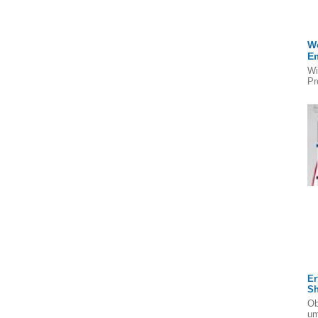
We
E
Wi
Pr
Er
S
Ob
um