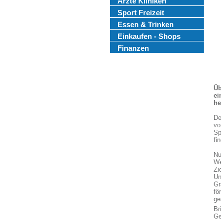
Ärzte Kliniken
Sport Freizeit
Essen & Trinken
Einkaufen - Shops
Finanzen
Üb
ei
he
De
vo
Sp
fi
Nu
We
Zi
Un
Gr
fö
ge
Br
Ge