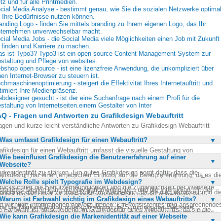
tz und für alle Printmedien.
cial Media Analyse - bestimmt genau, wie Sie die sozialen Netzwerke optima
r Ihre Bedürfnisse nutzen können.
anding Logo - finden Sie mittels branding zu Ihrem eigenen Logo, das Ihr
ternehmen unverwechselbar macht.
cial Media Jobs - die Social Media viele Möglichkeiten einen Job mit Zukunft
 finden und Karriere zu machen.
s ist Typo3? Typo3 ist ein open-source Content-Management-System zur
staltung und Pflege von websites.
bshop open source - ist eine lizenzfreie Anwendung, die unkompliziert über
nen Internet-Browser zu steuern ist.
chmaschinenoptimierung - steigert die Effektivität Ihres Internetauftritt und
timiert Ihre Medienpräsenz.
bdesigner gesucht - ist der eine Suchanfrage nach einem Profi für die
staltung von Internetseiten.einem Gestalter von Inter
Q - Fragen und Antworten zu Grafikdesign Webauftritt
agen und kurze leicht verständliche Antworten zu Grafikdesign Webauftritt
Was umfasst Grafikdesign für einen Webauftritt?
afikdesign für einen Webauftritt umfasst die visuelle Gestaltung von
Wie beeinflusst Grafikdesign die Benutzererfahrung auf einer
bseiten, einschließlich Layout, Farben, Typografie und Bildmaterial. Es zielt
Webseite?
rauf ab, eine ansprechende Benutzererfahrung zu schaffen und die
rkenidentität zu stärken. Ein gutes Grafikdesign sorgt dafür, dass die
afikdesign hat einen erheblichen Einfluss auf die Benutzererfahrung, da es di
bseite nicht nur ästhetisch ansprechend, sondern auch funktional ist. Es
Welche Rolle spielt Typografie im Webdesign?
suelle Attraktivität und die Funktionalität einer Webseite bestimmt. Ein gut
rücksichtigt die Benutzerfreundlichkeit und die Zugänglichkeit der Webseite.
staltetes Design kann die Navigation erleichtern und die Interaktion mit der
pografie spielt eine zentrale Rolle im Webdesign, da sie die Lesbarkeit und di
rüber hinaus spielt es eine entscheidende Rolle bei der Vermittlung von
bseite intuitiver machen. Es hilft, die Aufmerksamkeit der Nutzer zu lenken
Warum ist Farbwahl wichtig im Grafikdesign eines Webauftritts?
suelle Hierarchie von Inhalten beeinflusst. Die Wahl der richtigen Schriftarten
formationen und der Führung des Nutzers durch die Webseite.
d wichtige Informationen hervorzuheben. Ein konsistentes und ansprechende
nn die Markenidentität unterstützen und die Stimmung der Webseite
e Farbwahl ist entscheidend im Grafikdesign eines Webauftritts, da sie die
sign kann das Vertrauen der Nutzer stärken und sie dazu ermutigen, länger
stimmen. Eine gut durchdachte Typografie sorgt dafür, dass Texte leicht lesb
Wie kann Grafikdesign die Markenidentität auf einer Webseite
otionale Wirkung und die Wahrnehmung der Marke beeinflusst. Farben könn
f der Webseite zu verweilen. Letztendlich trägt ein effektives Grafikdesign