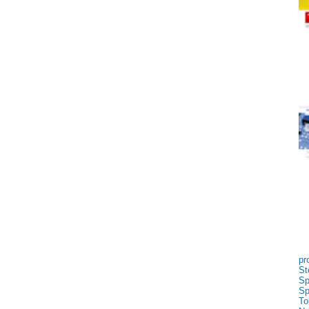
pr
St
Sp
Sp
To