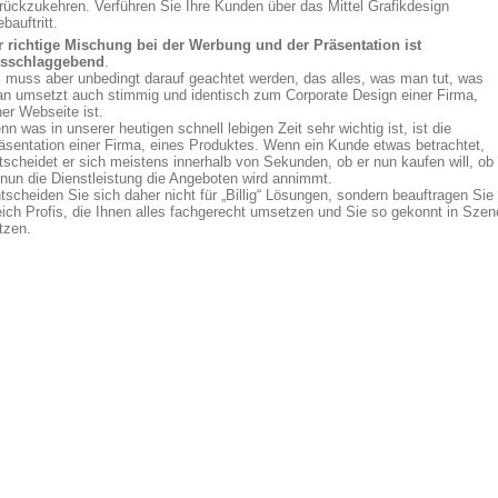
rückzukehren. Verführen Sie Ihre Kunden über das Mittel Grafikdesign
bauftritt.
r richtige Mischung bei der Werbung und der Präsentation ist
sschlaggebend
.
 muss aber unbedingt darauf geachtet werden, das alles, was man tut, was
n umsetzt auch stimmig und identisch zum Corporate Design einer Firma,
ner Webseite ist.
nn was in unserer heutigen schnell lebigen Zeit sehr wichtig ist, ist die
äsentation einer Firma, eines Produktes. Wenn ein Kunde etwas betrachtet,
tscheidet er sich meistens innerhalb von Sekunden, ob er nun kaufen will, ob
 nun die Dienstleistung die Angeboten wird annimmt.
tscheiden Sie sich daher nicht für „Billig“ Lösungen, sondern beauftragen Sie
eich Profis, die Ihnen alles fachgerecht umsetzen und Sie so gekonnt in Szen
tzen.