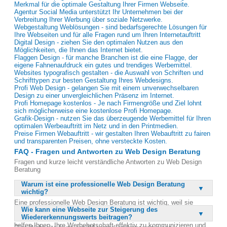
Merkmal für die optimale Gestaltung Ihrer Firmen Webseite.
Agentur Social Media unterstützt Ihr Unternehmen bei der
Verbreitung Ihrer Werbung über soziale Netzwerke.
Webgestaltung Weblösungen - sind bedarfsgerechte Lösungen für
Ihre Webseiten und für alle Fragen rund um Ihren Internetauftritt
Digital Design - ziehen Sie den optimalen Nutzen aus den
Möglichkeiten, die Ihnen das Internet bietet.
Flaggen Design - für manche Branchen ist die eine Flagge, der
eigene Fahnenaufdruck ein gutes und trendiges Werbemittel.
Websites typografisch gestalten - die Auswahl von Schriften und
Schrifttypen zur besten Gestaltung Ihres Webdesigns.
Profi Web Design - gelangen Sie mit einem unverwechselbaren
Design zu einer unvergleichlichen Präsenz im Internet.
Profi Homepage kostenlos - Je nach Firmengröße und Ziel lohnt
sich möglicherweise eine kostenlose Profi Homepage.
Grafik-Design - nutzen Sie das überzeugende Werbemittel für Ihren
optimalen Werbeauftritt im Netz und in den Printmedien.
Preise Firmen Webauftritt - wir gestalten Ihren Webauftritt zu fairen
und transparenten Preisen, ohne versteckte Kosten.
FAQ - Fragen und Antworten zu Web Design Beratung
Fragen und kurze leicht verständliche Antworten zu Web Design
Beratung
Warum ist eine professionelle Web Design Beratung
wichtig?
Eine professionelle Web Design Beratung ist wichtig, weil sie
Wie kann eine Webseite zur Steigerung des
sicherstellt, dass Ihre Webseite optimal auf Ihre Unternehmensziele
Wiedererkennungswerts beitragen?
und die Bedürfnisse Ihrer Zielgruppe abgestimmt ist. Fachleute
helfen Ihnen, Ihre Werbebotschaft effektiv zu kommunizieren und