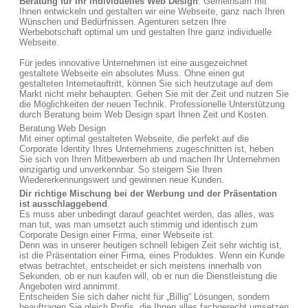
Beratung für Ihr individuelles Web Design
. Gemeinsam mit
Ihnen entwickeln und gestalten wir eine Webseite, ganz nach Ihren
Wünschen und Bedürfnissen. Agenturen setzen Ihre
Werbebotschaft optimal um und gestalten Ihre ganz individuelle
Webseite.
Für jedes innovative Unternehmen ist eine ausgezeichnet
gestaltete Webseite ein absolutes Muss. Ohne einen gut
gestalteten Internetauftritt, können Sie sich heutzutage auf dem
Markt nicht mehr behaupten. Gehen Sie mit der Zeit und nutzen Sie
die Möglichkeiten der neuen Technik. Professionelle Unterstützung
durch Beratung beim Web Design spart Ihnen Zeit und Kosten.
Beratung Web Design
Mit einer optimal gestalteten Webseite, die perfekt auf die
Corporate Identity Ihres Unternehmens zugeschnitten ist, heben
Sie sich von Ihren Mitbewerbern ab und machen Ihr Unternehmen
einzigartig und unverkennbar. So steigern Sie Ihren
Wiedererkennungswert und gewinnen neue Kunden.
Dir richtige Mischung bei der Werbung und der Präsentation
ist ausschlaggebend
.
Es muss aber unbedingt darauf geachtet werden, das alles, was
man tut, was man umsetzt auch stimmig und identisch zum
Corporate Design einer Firma, einer Webseite ist.
Denn was in unserer heutigen schnell lebigen Zeit sehr wichtig ist,
ist die Präsentation einer Firma, eines Produktes. Wenn ein Kunde
etwas betrachtet, entscheidet er sich meistens innerhalb von
Sekunden, ob er nun kaufen will, ob er nun die Dienstleistung die
Angeboten wird annimmt.
Entscheiden Sie sich daher nicht für „Billig“ Lösungen, sondern
beauftragen Sie gleich Profis, die Ihnen alles fachgerecht umsetzen