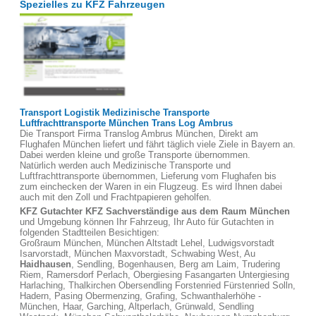
Spezielles zu KFZ Fahrzeugen
Transport Logistik Medizinische Transporte
Luftfrachttransporte München Trans Log Ambrus
Die Transport Firma Translog Ambrus München, Direkt am
Flughafen München liefert und fährt täglich viele Ziele in Bayern an.
Dabei werden kleine und große Transporte übernommen.
Natürlich werden auch Medizinische Transporte und
Luftfrachttransporte übernommen, Lieferung vom Flughafen bis
zum einchecken der Waren in ein Flugzeug. Es wird Ihnen dabei
auch mit den Zoll und Frachtpapieren geholfen.
KFZ Gutachter KFZ Sachverständige aus dem Raum München
und Umgebung können Ihr Fahrzeug, Ihr Auto für Gutachten in
folgenden Stadtteilen Besichtigen:
Großraum München, München Altstadt Lehel, Ludwigsvorstadt
Isarvorstadt, München Maxvorstadt, Schwabing West, Au
Haidhausen
, Sendling, Bogenhausen, Berg am Laim, Trudering
Riem, Ramersdorf Perlach, Obergiesing Fasangarten Untergiesing
Harlaching, Thalkirchen Obersendling Forstenried Fürstenried Solln,
Hadern, Pasing Obermenzing, Grafing, Schwanthalerhöhe -
München, Haar, Garching, Altperlach, Grünwald, Sendling