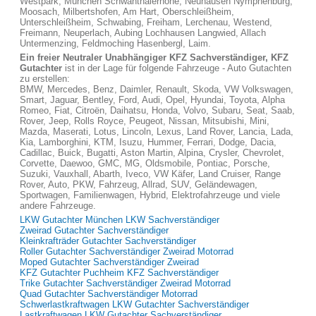
Westpark, München Schwanthalerhöhe, Neuhausen Nymphenburg,
Moosach, Milbertshofen, Am Hart, Oberschleißheim,
Unterschleißheim, Schwabing, Freiham, Lerchenau, Westend,
Freimann, Neuperlach, Aubing Lochhausen Langwied, Allach
Untermenzing, Feldmoching Hasenbergl, Laim.
Ein freier Neutraler Unabhängiger KFZ Sachverständiger, KFZ
Gutachter
ist in der Lage für folgende Fahrzeuge - Auto Gutachten
zu erstellen:
BMW, Mercedes, Benz, Daimler, Renault, Skoda, VW Volkswagen,
Smart, Jaguar, Bentley, Ford, Audi, Opel, Hyundai, Toyota, Alpha
Romeo, Fiat, Citroën, Daihatsu, Honda, Volvo, Subaru, Seat, Saab,
Rover, Jeep, Rolls Royce, Peugeot, Nissan, Mitsubishi, Mini,
Mazda, Maserati, Lotus, Lincoln, Lexus, Land Rover, Lancia, Lada,
Kia, Lamborghini, KTM, Isuzu, Hummer, Ferrari, Dodge, Dacia,
Cadillac, Buick, Bugatti, Aston Martin, Alpina, Crysler, Chevrolet,
Corvette, Daewoo, GMC, MG, Oldsmobile, Pontiac, Porsche,
Suzuki, Vauxhall, Abarth, Iveco, VW Käfer, Land Cruiser, Range
Rover, Auto, PKW, Fahrzeug, Allrad, SUV, Geländewagen,
Sportwagen, Familienwagen, Hybrid, Elektrofahrzeuge und viele
andere Fahrzeuge.
LKW Gutachter München LKW Sachverständiger
Zweirad Gutachter Sachverständiger
Kleinkrafträder Gutachter Sachverständiger
Roller Gutachter Sachverständiger Zweirad Motorrad
Moped Gutachter Sachverständiger Zweirad
KFZ Gutachter Puchheim KFZ Sachverständiger
Trike Gutachter Sachverständiger Zweirad Motorrad
Quad Gutachter Sachverständiger Motorrad
Schwerlastkraftwagen LKW Gutachter Sachverständiger
Lastkraftwagen LKW Gutachter Sachverständiger