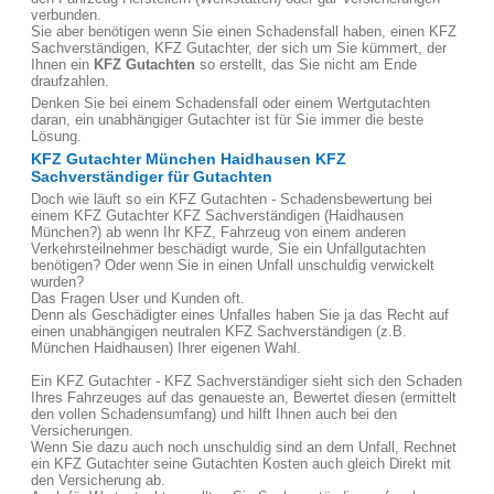
verbunden.
Sie aber benötigen wenn Sie einen Schadensfall haben, einen KFZ
Sachverständigen, KFZ Gutachter, der sich um Sie kümmert, der
Ihnen ein
KFZ Gutachten
so erstellt, das Sie nicht am Ende
draufzahlen.
Denken Sie bei einem Schadensfall oder einem Wertgutachten
daran, ein unabhängiger Gutachter ist für Sie immer die beste
Lösung.
KFZ Gutachter München Haidhausen KFZ
Sachverständiger für Gutachten
Doch wie läuft so ein KFZ Gutachten - Schadensbewertung bei
einem KFZ Gutachter KFZ Sachverständigen (Haidhausen
München?) ab wenn Ihr KFZ, Fahrzeug von einem anderen
Verkehrsteilnehmer beschädigt wurde, Sie ein Unfallgutachten
benötigen? Oder wenn Sie in einen Unfall unschuldig verwickelt
wurden?
Das Fragen User und Kunden oft.
Denn als Geschädigter eines Unfalles haben Sie ja das Recht auf
einen unabhängigen neutralen KFZ Sachverständigen (z.B.
München Haidhausen) Ihrer eigenen Wahl.
Ein KFZ Gutachter - KFZ Sachverständiger sieht sich den Schaden
Ihres Fahrzeuges auf das genaueste an, Bewertet diesen (ermittelt
den vollen Schadensumfang) und hilft Ihnen auch bei den
Versicherungen.
Wenn Sie dazu auch noch unschuldig sind an dem Unfall, Rechnet
ein KFZ Gutachter seine Gutachten Kosten auch gleich Direkt mit
den Versicherung ab.