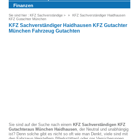
Finanzen
Sie sind hier :
KFZ Sachverständige
>
KFZ Sachverständiger Haidhausen
KFZ Gutachter München
KFZ Sachverständiger Haidhausen KFZ Gutachter
München Fahrzeug Gutachten
Sie sind auf der Suche nach einem
KFZ Sachverständigen KFZ
Gutachter
aus München Haidhausen
, der Neutral und unabhängig
ist? Denn solche gibt es nicht so oft wie man Denkt, viele sind mit
den Fahrzeug Herstellern (Werkstätten) oder gar Versicherungen