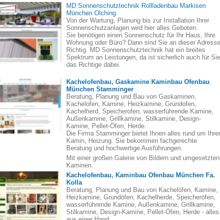
MD Sonnenschutztechnik Rollladenbau Markisen
München Olching
Von der Wartung, Planung bis zur Installation Ihrer
Sonnenschutzanlagen wird hier alles Geboten.
Sie benötigen einen Sonnenschutz für Ihr Haus, Ihre
Wohnung oder Büro? Dann sind Sie an dieser Adress
Richtig. MD Sonnenschutztechnik hat ein breites
Spektrum an Leistungen, da ist sicherlich auch für Si
das Richtige dabei.
Kachelofenbau, Gaskamine Kaminbau Ofenbau
München Stamminger
Beratung, Planung und Bau von Gaskaminen,
Kachelofen, Kamine, Heizkamine, Grundofen,
Kachelherd, Speicherofen, wasserführende Kamine,
Außenkamine, Grillkamine, Stilkamine, Design-
Kamine, Pellet-Öfen, Herde.
Die Firma Stamminger bietet Ihnen alles rund um Ihre
Kamin, Heizung. Sie bekommen fachgerechte
Beratung und hochwertige Ausführungen.
Mit einer großen Galerie von Bildern und umgesetzten
Kaminen.
Kachelofenbau, Kaminbau Ofenbau München Fa.
Kolla
Beratung, Planung und Bau von Kachelöfen, Kamine,
Heizkamine, Grundöfen, Kachelherde, Speicheröfen,
wasserführende Kamine, Außenkamine, Grillkamine,
Stilkamine, Design-Kamine, Pellet-Öfen, Herde - alles
aus einer Hand.