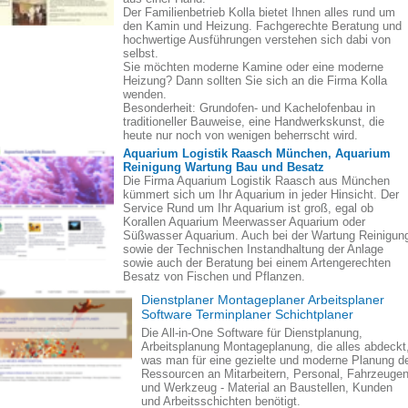
Der Familienbetrieb Kolla bietet Ihnen alles rund um
den Kamin und Heizung. Fachgerechte Beratung und
hochwertige Ausführungen verstehen sich dabi von
selbst.
Sie möchten moderne Kamine oder eine moderne
Heizung? Dann sollten Sie sich an die Firma Kolla
wenden.
Besonderheit: Grundofen- und Kachelofenbau in
traditioneller Bauweise, eine Handwerkskunst, die
heute nur noch von wenigen beherrscht wird.
Aquarium Logistik Raasch München, Aquarium
Reinigung Wartung Bau und Besatz
Die Firma Aquarium Logistik Raasch aus München
kümmert sich um Ihr Aquarium in jeder Hinsicht. Der
Service Rund um Ihr Aquarium ist groß, egal ob
Korallen Aquarium Meerwasser Aquarium oder
Süßwasser Aquarium. Auch bei der Wartung Reinigun
sowie der Technischen Instandhaltung der Anlage
sowie auch der Beratung bei einem Artengerechten
Besatz von Fischen und Pflanzen.
Dienstplaner Montageplaner Arbeitsplaner
Software Terminplaner Schichtplaner
Die All-in-One Software für Dienstplanung,
Arbeitsplanung Montageplanung, die alles abdeckt
was man für eine gezielte und moderne Planung d
Ressourcen an Mitarbeitern, Personal, Fahrzeuge
und Werkzeug - Material an Baustellen, Kunden
und Arbeitsschichten benötigt.