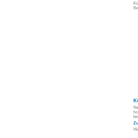
Kü
Be
K
Na
ho
b
Z
Hi