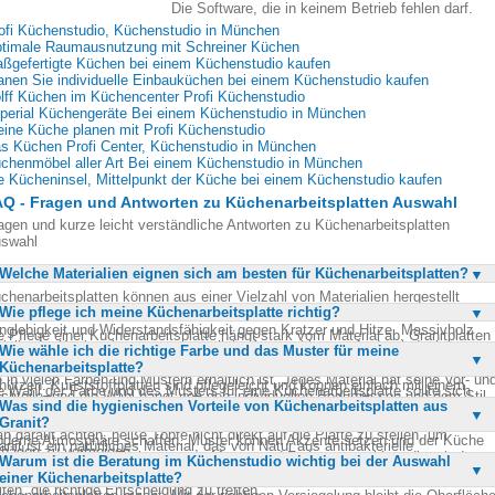
Die Software, die in keinem Betrieb fehlen darf.
ofi Küchenstudio, Küchenstudio in München
timale Raumausnutzung mit Schreiner Küchen
ßgefertigte Küchen bei einem Küchenstudio kaufen
anen Sie individuelle Einbauküchen bei einem Küchenstudio kaufen
lff Küchen im Küchencenter Profi Küchenstudio
perial Küchengeräte Bei einem Küchenstudio in München
eine Küche planen mit Profi Küchenstudio
s Küchen Profi Center, Küchenstudio in München
chenmöbel aller Art Bei einem Küchenstudio in München
e Kücheninsel, Mittelpunkt der Küche bei einem Küchenstudio kaufen
Q - Fragen und Antworten zu Küchenarbeitsplatten Auswahl
agen und kurze leicht verständliche Antworten zu Küchenarbeitsplatten
swahl
Welche Materialien eignen sich am besten für Küchenarbeitsplatten?
chenarbeitsplatten können aus einer Vielzahl von Materialien hergestellt
Wie pflege ich meine Küchenarbeitsplatte richtig?
rden, darunter Granit, Massivholz und Kunststoff. Granit ist bekannt für seine
nglebigkeit und Widerstandsfähigkeit gegen Kratzer und Hitze. Massivholz
e Pflege einer Küchenarbeitsplatte hängt stark vom Material ab. Granitplatten
rleiht der Küche eine warme, natürliche Ausstrahlung, erfordert jedoch
Wie wähle ich die richtige Farbe und das Muster für meine
llten regelmäßig versiegelt werden, um Flecken zu vermeiden. Massivholz
gelmäßige Pflege. Kunststoff ist eine kostengünstige und vielseitige Option,
Küchenarbeitsplatte?
fordert eine regelmäßige Behandlung mit Öl, um es vor Feuchtigkeit zu
e in vielen Farben und Mustern erhältlich ist. Jedes Material hat seine Vor- un
hützen. Kunststoffplatten sind pflegeleicht und können einfach mit einem
e Wahl der Farbe und des Musters für eine Küchenarbeitsplatte sollte sich
chteile, und die Wahl hängt von den individuellen Bedürfnissen und dem Stil
uchten Tuch gereinigt werden. Es ist wichtig, aggressive Reinigungsmittel zu
Was sind die hygienischen Vorteile von Küchenarbeitsplatten aus
ch dem Gesamtdesign der Küche richten. Helle Farben können eine kleine
r Küche ab.
rmeiden, um die Oberfläche nicht zu beschädigen. Bei allen Materialien sollte
Granit?
che größer erscheinen lassen, während dunkle Töne eine elegante und
n darauf achten, heiße Töpfe nicht direkt auf die Platte zu stellen, um
derne Atmosphäre schaffen. Muster können Akzente setzen und der Küche
anit ist ein natürliches Material, das von Natur aus antibakterielle
häden zu vermeiden.
arakter verleihen. Es ist ratsam, Muster und Farben zu wählen, die mit den
Warum ist die Beratung im Küchenstudio wichtig bei der Auswahl
genschaften besitzt. Es ist nicht porös, was bedeutet, dass es keine
hränken und dem Boden harmonieren. Eine Beratung im Küchenstudio kann
einer Küchenarbeitsplatte?
üssigkeiten oder Bakterien aufnimmt, was es zu einer hygienischen Wahl für
lfen, die richtige Entscheidung zu treffen.