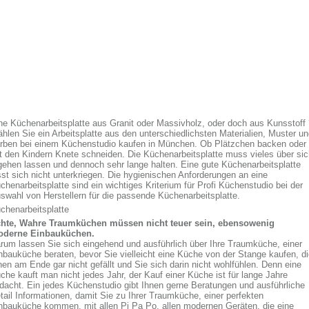
ne Küchenarbeitsplatte aus Granit oder Massivholz, oder doch aus Kunsstoff 
hlen Sie ein Arbeitsplatte aus den unterschiedlichsten Materialien, Muster u
rben bei einem Küchenstudio kaufen in München. Ob Plätzchen backen oder
t den Kindern Knete schneiden. Die Küchenarbeitsplatte muss vieles über sic
gehen lassen und dennoch sehr lange halten. Eine gute Küchenarbeitsplatte
sst sich nicht unterkriegen. Die hygienischen Anforderungen an eine
chenarbeitsplatte sind ein wichtiges Kriterium für Profi Küchenstudio bei der
swahl von Herstellern für die passende Küchenarbeitsplatte.
chenarbeitsplatte
hte, Wahre Traumküchen müssen nicht teuer sein, ebensowenig
derne Einbauküchen.
rum lassen Sie sich eingehend und ausführlich über Ihre Traumküche, einer
nbauküche beraten, bevor Sie vielleicht eine Küche von der Stange kaufen, d
nen am Ende gar nicht gefällt und Sie sich darin nicht wohlfühlen. Denn eine
che kauft man nicht jedes Jahr, der Kauf einer Küche ist für lange Jahre
dacht. Ein jedes Küchenstudio gibt Ihnen gerne Beratungen und ausführliche
tail Informationen, damit Sie zu Ihrer Traumküche, einer perfekten
nbauküche kommen, mit allen Pi Pa Po, allen modernen Geräten, die eine