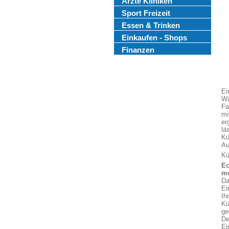
Ärzte Kliniken
Sport Freizeit
Essen & Trinken
Einkaufen - Shops
Finanzen
Ei
Wä
Fa
mi
er
lä
Kü
Au
Kü
Ec
mo
Da
Ei
Ih
Kü
ge
De
Ei