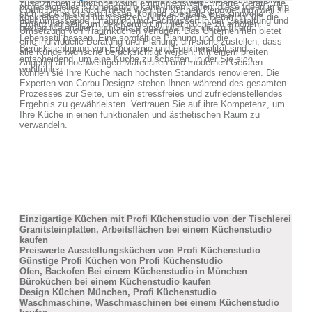
zusätzlichen Funktionen sind empfehlenswert. Smarte Geräte, die
professionelles Küchenstudio kann Ihnen helfen, diese Ideen in ein
Corbu Designz ist die beste Wahl für Küchen Renovierung, weil sie
sich per App steuern lassen, können ebenfalls eine sinnvolle
konkretes Design umzusetzen. Nutzen Sie die Beratung, um die
über umfassende Erfahrung und Fachwissen in der Gestaltung und
Ergänzung sein, um den Komfort in Ihrer Küche zu erhöhen.
besten Materialien und Geräte auszuwählen, die zu Ihrem
Umsetzung von Traumküchen verfügen. Das Unternehmen bietet
Lebensstil passen. Eine sorgfältige Planung und die
eine individuelle Beratung und Planung, um sicherzustellen, dass
Berücksichtigung von Ergonomie und Funktionalität sind
alle Kundenwünsche berücksichtigt werden. Mit einem breiten
entscheidend, um eine Küche zu schaffen, in der Sie sich
Angebot an hochwertigen Materialien und modernen Geräten
wohlfühlen.
können sie Ihre Küche nach höchsten Standards renovieren. Die
Experten von Corbu Designz stehen Ihnen während des gesamten
Prozesses zur Seite, um ein stressfreies und zufriedenstellendes
Ergebnis zu gewährleisten. Vertrauen Sie auf ihre Kompetenz, um
Ihre Küche in einen funktionalen und ästhetischen Raum zu
verwandeln.
Einzigartige Küchen mit Profi Küchenstudio von der Tischlerei
Granitsteinplatten, Arbeitsflächen bei einem Küchenstudio
kaufen
Preiswerte Ausstellungsküchen von Profi Küchenstudio
Günstige Profi Küchen von Profi Küchenstudio
Ofen, Backofen Bei einem Küchenstudio in München
Büroküchen bei einem Küchenstudio kaufen
Design Küchen München, Profi Küchenstudio
Waschmaschine, Waschmaschinen bei einem Küchenstudio