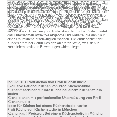
Ergänzungen sein. Smart-Home-Technologien, die die Steuerung
können wertvolle Tipps zur optimalen Raumnutzung und zur
Corbu Designz ist die beste Wahl für Einbauküchen Angebote, weil
der Geräte per Smartphone ermöglichen, sind ebenfalls immer
Auswahl der passenden Geräte und Materialien geben. Sie helfen,
sie eine umfassende Beratung und Planung bieten, die auf die
beliebter und tragen zur modernen Ausstattung einer Einbauküche
potenzielle Probleme frühzeitig zu erkennen und zu vermeiden, was
individuellen Bedürfnisse der Kunden zugeschnitten ist. Mit einem
bei.
langfristig Zeit und Geld spart. Zudem kann eine professionelle
breiten Angebot an hochwertigen Küchenmodellen und innovativen
Beratung dazu beitragen, dass die Küche nicht nur funktional,
Designs können Kunden sicher sein, dass sie eine Küche erhalten,
sondern auch ästhetisch ansprechend gestaltet wird. Eine gut
die sowohl funktional als auch ästhetisch ansprechend ist. Die
geplante Küche erhöht den Wohnkomfort und den Wert der
Expertise und Erfahrung von Corbu Designz garantieren eine
Immobilie.
reibungslose Umsetzung und Installation der Küche. Zudem bietet
das Unternehmen attraktive Angebote und Rabatte, die den Kauf
einer Traumküche erschwinglich machen. Die Zufriedenheit der
Kunden steht bei Corbu Designz an erster Stelle, was sich in
zahlreichen positiven Bewertungen widerspiegelt.
Individuelle Profiküchen von Profi Küchenstudio
Exclusive Rational Küchen von Profi Küchenstudio
Küchenmaschinen für ihre Küche bei einem Küchenstudio
kaufen
Küche planen mit professioneller Unterstützung von Profi
Küchenstudio
Ideen für Küchen bei einem Küchenstudio kaufen
Profi Küche von Küchenstudio in München
Küchenkauf, Preiswert Bei einem Küchenstudio in München