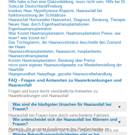
Hilfe habe schon eine Glatzenbildung, muss nicht sein, Hilfe bei Dr.
Sobczak Deutschland/Freiburg
krankes Haar, Hypothyreose Alopezie, Haarausfall bei
funktionsstörung der Schilddrüse
Haarausfall Hormoneller Haarverlust, Diagnose, Beratung, Therapie
Neues Haar, durch Eigenhaartransplantationen
Eigenhaartransplantation
Was Kostet Haartransplantation, Haartransplantation Preise, wie
teuer? was kostet es?
Das Trichogramm, der Haarwurzelstatus beschreibt den Zustand
der Haare
Haarwurzeltransplantieren, Haarwurzel, tranplantieren,
Haarwurzeltransplantat
Kosten Haartransplantation, Beratung über Preise
micro point eigenes Haarwurzelgewebe zur Wiederherstellung der
Haarfülle
Haargesundheit Haarpflege, gezielte Haarwurzelbehandlung
FAQ - Fragen und Antworten zu Haarerkrankungen und
Haarausfall
Fragen und kurze leicht verständliche Antworten zu
Haarerkrankungen und Haarausfall
Was sind die häufigsten Ursachen für Haarausfall bei
Frauen?
Haarausfall bei Frauen kann durch verschiedene Faktoren
Wie unterscheidet sich der Haarausfall bei Männern und
verursacht werden, darunter hormonelle Veränderungen, genetische
Frauen?
Veranlagung und Stress. Eine häufige Form ist die androgenetische
Alopezie, die zu einer Ausdünnung des Haarbestandes im
Der Haarausfall bei Männern und Frauen unterscheidet sich vor
Mittelscheitelbereich führt. Auch saisonale Schwankungen können
Welche Behandlungsmöglichkeiten gibt es bei
allem im Muster und im Zeitpunkt des Auftretens. Bei Männern