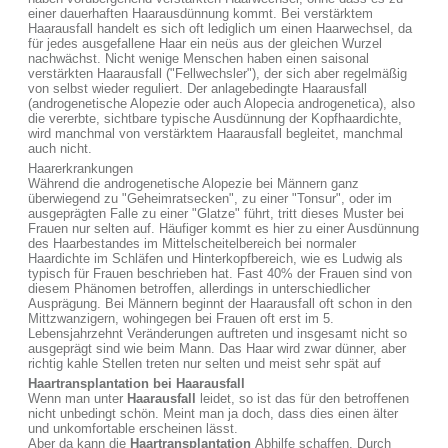
einer dauerhaften Haarausdünnung kommt. Bei verstärktem
Haarausfall handelt es sich oft lediglich um einen Haarwechsel, da
für jedes ausgefallene Haar ein neüs aus der gleichen Wurzel
nachwächst. Nicht wenige Menschen haben einen saisonal
verstärkten Haarausfall ("Fellwechsler"), der sich aber regelmäßig
von selbst wieder reguliert. Der anlagebedingte Haarausfall
(androgenetische Alopezie oder auch Alopecia androgenetica), also
die vererbte, sichtbare typische Ausdünnung der Kopfhaardichte,
wird manchmal von verstärktem Haarausfall begleitet, manchmal
auch nicht.
Haarerkrankungen
Während die androgenetische Alopezie bei Männern ganz
überwiegend zu "Geheimratsecken", zu einer "Tonsur", oder im
ausgeprägten Falle zu einer "Glatze" führt, tritt dieses Muster bei
Frauen nur selten auf. Häufiger kommt es hier zu einer Ausdünnung
des Haarbestandes im Mittelscheitelbereich bei normaler
Haardichte im Schläfen und Hinterkopfbereich, wie es Ludwig als
typisch für Frauen beschrieben hat. Fast 40% der Frauen sind von
diesem Phänomen betroffen, allerdings in unterschiedlicher
Ausprägung. Bei Männern beginnt der Haarausfall oft schon in den
Mittzwanzigern, wohingegen bei Frauen oft erst im 5.
Lebensjahrzehnt Veränderungen auftreten und insgesamt nicht so
ausgeprägt sind wie beim Mann. Das Haar wird zwar dünner, aber
richtig kahle Stellen treten nur selten und meist sehr spät auf
Haartransplantation bei Haarausfall
Wenn man unter
Haarausfall
leidet, so ist das für den betroffenen
nicht unbedingt schön. Meint man ja doch, dass dies einen älter
und unkomfortable erscheinen lässt.
Aber da kann die
Haartransplantation
Abhilfe schaffen. Durch