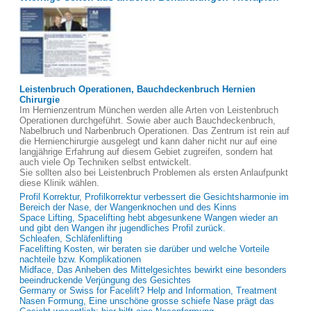
Leistenbruch Operationen, Bauchdeckenbruch Hernien
Chirurgie
Im Hernienzentrum München werden alle Arten von Leistenbruch
Operationen durchgeführt. Sowie aber auch Bauchdeckenbruch,
Nabelbruch und Narbenbruch Operationen. Das Zentrum ist rein auf
die Hernienchirurgie ausgelegt und kann daher nicht nur auf eine
langjährige Erfahrung auf diesem Gebiet zugreifen, sondern hat
auch viele Op Techniken selbst entwickelt.
Sie sollten also bei Leistenbruch Problemen als ersten Anlaufpunkt
diese Klinik wählen.
Profil Korrektur, Profilkorrektur verbessert die Gesichtsharmonie im
Bereich der Nase, der Wangenknochen und des Kinns
Space Lifting, Spacelifting hebt abgesunkene Wangen wieder an
und gibt den Wangen ihr jugendliches Profil zurück.
Schleafen, Schläfenlifting
Facelifting Kosten, wir beraten sie darüber und welche Vorteile
nachteile bzw. Komplikationen
Midface, Das Anheben des Mittelgesichtes bewirkt eine besonders
beeindruckende Verjüngung des Gesichtes
Germany or Swiss for Facelift? Help and Information, Treatment
Nasen Formung, Eine unschöne grosse schiefe Nase prägt das