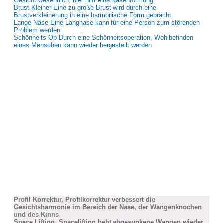
Gesicht wesentlich; hier hilft eine Nasenformung
Brust Kleiner Eine zu große Brust wird durch eine
Brustverkleinerung in eine harmonische Form gebracht.
Lange Nase Eine Langnase kann für eine Person zum störenden
Problem werden
Schönheits Op Durch eine Schönheitsoperation, Wohlbefinden
eines Menschen kann wieder hergestellt werden
Profil Korrektur, Profilkorrektur verbessert die
Gesichtsharmonie im Bereich der Nase, der Wangenknochen
und des Kinns
Space Lifting, Spacelifting hebt abgesunkene Wangen wieder