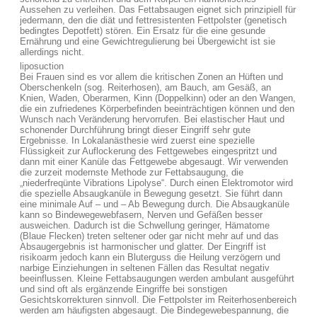
Aussehen zu verleihen. Das Fettabsaugen eignet sich prinzipiell für
jedermann, den die diät und fettresistenten Fettpolster (genetisch
bedingtes Depotfett) stören. Ein Ersatz für die eine gesunde
Ernährung und eine Gewichtregulierung bei Übergewicht ist sie
allerdings nicht.
liposuction
Bei Frauen sind es vor allem die kritischen Zonen an Hüften und
Oberschenkeln (sog. Reiterhosen), am Bauch, am Gesäß, an
Knien, Waden, Oberarmen, Kinn (Doppelkinn) oder an den Wangen,
die ein zufriedenes Körperbefinden beeinträchtigen können und den
Wunsch nach Veränderung hervorrufen. Bei elastischer Haut und
schonender Durchführung bringt dieser Eingriff sehr gute
Ergebnisse. In Lokalanästhesie wird zuerst eine spezielle
Flüssigkeit zur Auflockerung des Fettgewebes eingespritzt und
dann mit einer Kanüle das Fettgewebe abgesaugt. Wir verwenden
die zurzeit modernste Methode zur Fettabsaugung, die
„niederfreqünte Vibrations Lipolyse“. Durch einen Elektromotor wird
die spezielle Absaugkanüle in Bewegung gesetzt. Sie führt dann
eine minimale Auf – und – Ab Bewegung durch. Die Absaugkanüle
kann so Bindewegewebfasern, Nerven und Gefäßen besser
ausweichen. Dadurch ist die Schwellung geringer, Hämatome
(Blaue Flecken) treten seltener oder gar nicht mehr auf und das
Absaugergebnis ist harmonischer und glatter. Der Eingriff ist
risikoarm jedoch kann ein Bluterguss die Heilung verzögern und
narbige Einziehungen in seltenen Fällen das Resultat negativ
beeinflussen. Kleine Fettabsaugungen werden ambulant ausgeführt
und sind oft als ergänzende Eingriffe bei sonstigen
Gesichtskorrekturen sinnvoll. Die Fettpolster im Reiterhosenbereich
werden am häufigsten abgesaugt. Die Bindegewebespannung, die