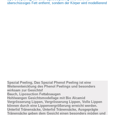
überschüssiges Fett entfernt, sondern der Körper wird modellierend
Spezial Peeling, Das Spezial Phenol Peeling ist eine
Weiterentwicklung des Phenol Peelings und besonders
wirksam zur Gesichtsf
Bauch, Liposuction Fettabsaugen
Hohlwangen Gesichtsmodellage mit Bio Alcamid
Vergrösserung Lippen, Vergrösserung Lippen, Volle Lippen
können durch eine Lippenvergrößerung erreicht werden.
Unterlid Tränensäcke, Unterlid Tränensäcke, Ausgeprägte
Tränensäcke geben dem Gesicht einen besonders müden und