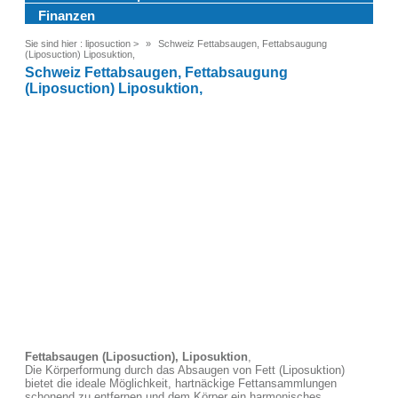
Finanzen
Sie sind hier :
liposuction
>
Schweiz Fettabsaugen, Fettabsaugung
(Liposuction) Liposuktion,
Schweiz Fettabsaugen, Fettabsaugung
(Liposuction) Liposuktion,
Fettabsaugen (Liposuction), Liposuktion
,
Die Körperformung durch das Absaugen von Fett (Liposuktion)
bietet die ideale Möglichkeit, hartnäckige Fettansammlungen
schonend zu entfernen und dem Körper ein harmonisches